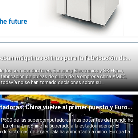
eban máquinas chinas para la fabricación de
de los semiconductores, Samsung Electronics y SK Hynix,
fabricación de obleas de silicio de la empresa china AMEC,
 todavía no se han tomado decisiones sobre su
e los fabricantes coreanos muestran que se están preparando
 endurecimiento de las restricciones estadounidenses a la
 semiconductores.
doras: China vuelve al primer puesto y Europa
ólida
 TOP500 de las supercomputadoras más potentes del mundo ha
o. La china LineShine ha superado a la estadounidense El
o de sistemas de exaescala ha aumentado a cinco. Europa ha
s principales regiones mundiales en computación de alto