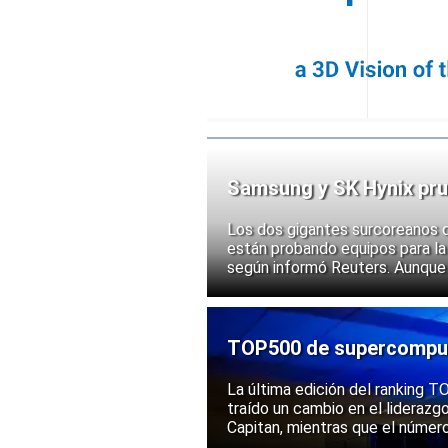
Samsung y SK Hynix pru
chips
Los dos gigantes surcoreanos 
están probando equipos para la 
según informó Reuters. Aunque
implementación, las acciones d
ante la posibilidad de un mayor
exportación de tecnologías de
TOP500 de supercomputa
mantiene una posición s
La última edición del ranking
traído un cambio en el liderazg
Capitan, mientras que el númer
mantenido su posición entre la