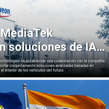
y MediaTek
n soluciones de IA
emas a bordo de
echnologies ha establecido una colaboración con la compañía
rollar conjuntamente soluciones avanzadas basadas en
 al interior de los vehículos del futuro.