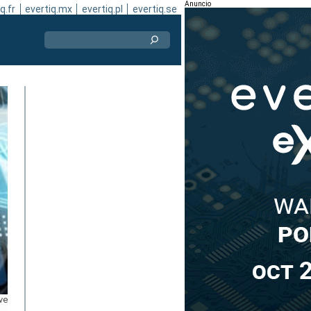
Anuncio
q.fr
evertiq.mx
evertiq.pl
evertiq.se
ve