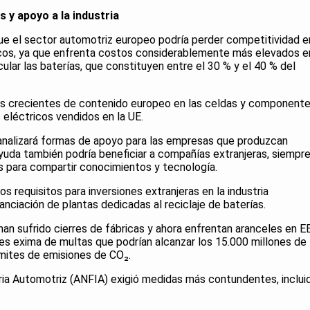
 y apoyo a la industria
que el sector automotriz europeo podría perder competitividad e
ricos, ya que enfrenta costos considerablemente más elevados e
lar las baterías, que constituyen entre el 30 % y el 40 % del
tos crecientes de contenido europeo en las celdas y component
s eléctricos vendidos en la UE.
analizará formas de apoyo para las empresas que produzcan
ayuda también podría beneficiar a compañías extranjeras, siempr
 para compartir conocimientos y tecnología.
os requisitos para inversiones extranjeras en la industria
anciación de plantas dedicadas al reciclaje de baterías.
an sufrido cierres de fábricas y ahora enfrentan aranceles en EE
les exima de multas que podrían alcanzar los 15.000 millones de
ímites de emisiones de CO₂.
tria Automotriz (ANFIA) exigió medidas más contundentes, inclui