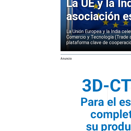
La UE y la In
asociación e
La Unión Europea y la India cel
Comercio y Tecnología (Trade 
plataforma clave de cooperació
Anuncio