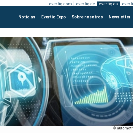
evertiq.com
evertiq.de
evertiq.es
everti
Noticias
Evertiq Expo
Sobre nosotros
Newsletter
© automoti