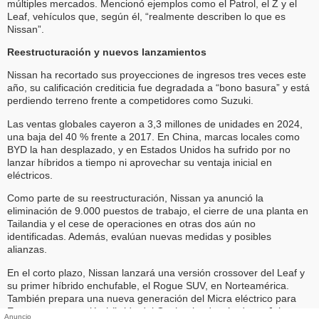
múltiples mercados. Mencionó ejemplos como el Patrol, el Z y el
Leaf, vehículos que, según él, “realmente describen lo que es
Nissan”.
Reestructuración y nuevos lanzamientos
Nissan ha recortado sus proyecciones de ingresos tres veces este
año, su calificación crediticia fue degradada a “bono basura” y está
perdiendo terreno frente a competidores como Suzuki.
Las ventas globales cayeron a 3,3 millones de unidades en 2024,
una baja del 40 % frente a 2017. En China, marcas locales como
BYD la han desplazado, y en Estados Unidos ha sufrido por no
lanzar híbridos a tiempo ni aprovechar su ventaja inicial en
eléctricos.
Como parte de su reestructuración, Nissan ya anunció la
eliminación de 9.000 puestos de trabajo, el cierre de una planta en
Tailandia y el cese de operaciones en otras dos aún no
identificadas. Además, evalúan nuevas medidas y posibles
alianzas.
En el corto plazo, Nissan lanzará una versión crossover del Leaf y
su primer híbrido enchufable, el Rogue SUV, en Norteamérica.
También prepara una nueva generación del Micra eléctrico para
Europa y una versión híbrida del Qashqai, además de un Juke
Anuncio