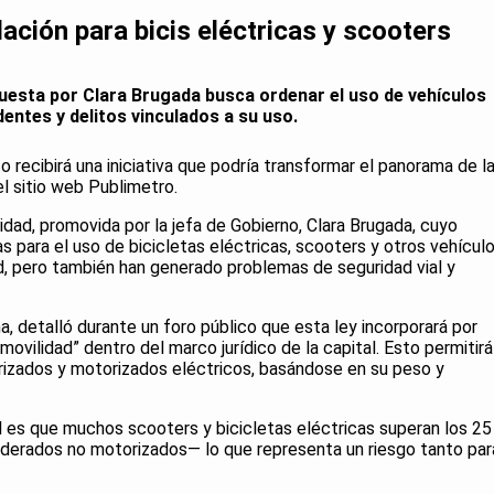
ción para bicis eléctricas y scooters
uesta por Clara Brugada busca ordenar el uso de vehículos
entes y delitos vinculados a su uso.
 recibirá una iniciativa que podría transformar el panorama de l
l sitio web Publimetro.
idad, promovida por la jefa de Gobierno, Clara Brugada, cuyo
as para el uso de bicicletas eléctricas, scooters y otros vehícul
d, pero también han generado problemas de seguridad vial y
, detalló durante un foro público que esta ley incorporará por
ovilidad” dentro del marco jurídico de la capital. Esto permitirá
orizados y motorizados eléctricos, basándose en su peso y
l es que muchos scooters y bicicletas eléctricas superan los 25
iderados no motorizados— lo que representa un riesgo tanto par