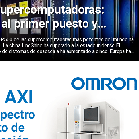
upercomputadoras:
 al primer puesto y
ene una posición sólida
 TOP500 de las supercomputadoras más potentes del mundo ha
o. La china LineShine ha superado a la estadounidense El
o de sistemas de exaescala ha aumentado a cinco. Europa ha
s principales regiones mundiales en computación de alto