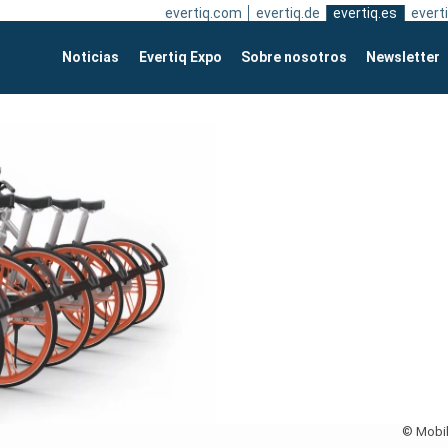
evertiq.com
evertiq.de
evertiq.es
everti
Noticias
Evertiq Expo
Sobre nosotros
Newsletter
© Mobi