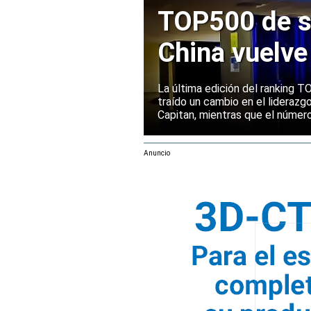
TOP500 de s
China vuelve
Europa manti
La última edición del ranking
traído un cambio en el liderazg
Capitan, mientras que el númer
mantenido su posición entre la
rendimiento.
Anuncio