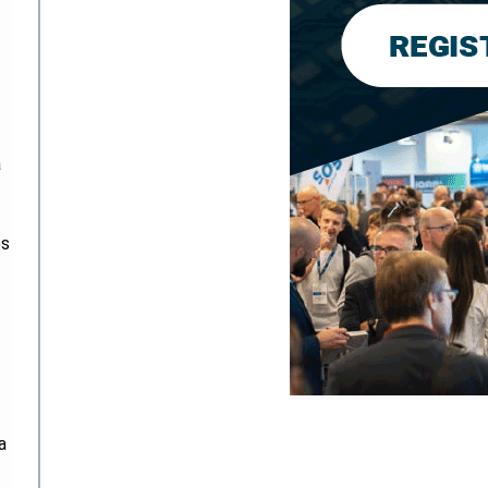
a
os
a