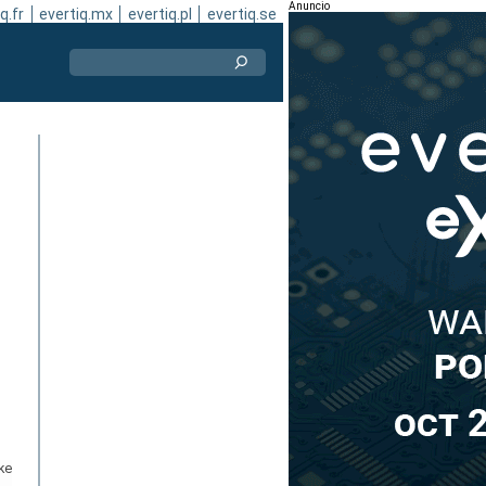
Anuncio
q.fr
evertiq.mx
evertiq.pl
evertiq.se
ke