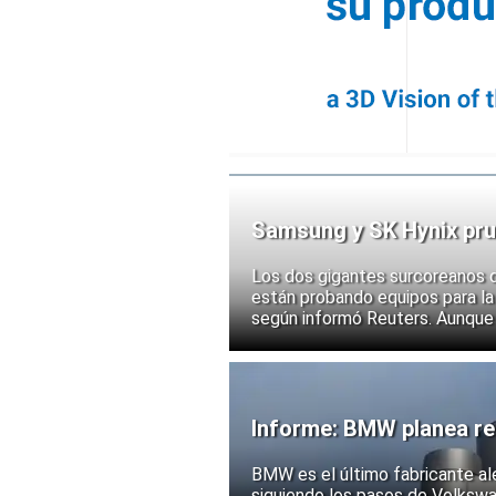
Samsung y SK Hynix pru
chips
Los dos gigantes surcoreanos 
están probando equipos para la 
según informó Reuters. Aunque
implementación, las acciones d
ante la posibilidad de un mayor
exportación de tecnologías de
Informe: BMW planea rec
BMW es el último fabricante al
siguiendo los pasos de Volksw