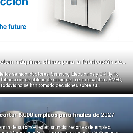
eban máquinas chinas para la fabricación de
de los semiconductores, Samsung Electronics y SK Hynix,
fabricación de obleas de silicio de la empresa china AMEC,
 todavía no se han tomado decisiones sobre su
e los fabricantes coreanos muestran que se están preparando
 endurecimiento de las restricciones estadounidenses a la
 semiconductores.
ortar 8.000 empleos para finales de 2027
emán de automóviles en anunciar recortes de empleo,
agen, Mercedes y Audi, la marca propiedad de Volkswagen.