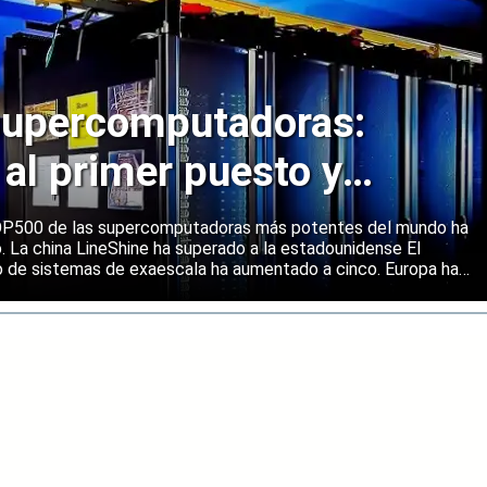
upercomputadoras:
 al primer puesto y
ene una posición sólida
 TOP500 de las supercomputadoras más potentes del mundo ha
o. La china LineShine ha superado a la estadounidense El
o de sistemas de exaescala ha aumentado a cinco. Europa ha
s principales regiones mundiales en computación de alto