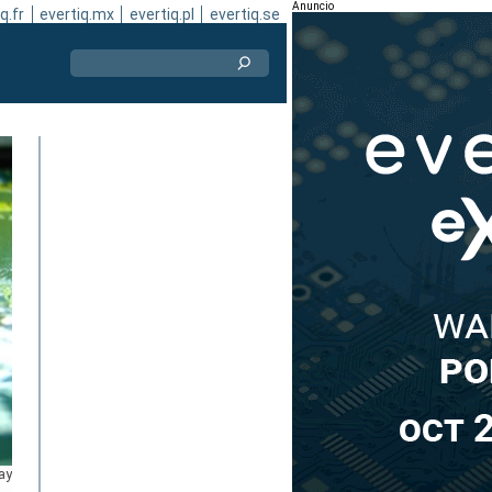
Anuncio
q.fr
evertiq.mx
evertiq.pl
evertiq.se
ay