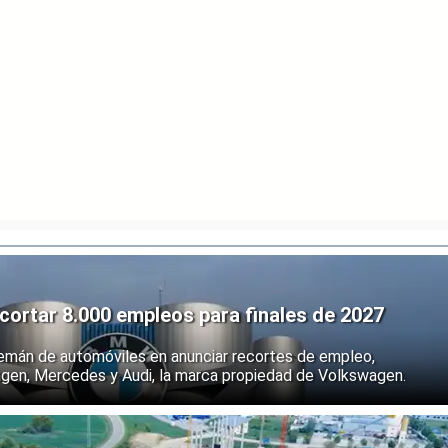
ortar 8.000 empleos para finales de 2027
emán de automóviles en anunciar recortes de empleo,
agen, Mercedes y Audi, la marca propiedad de Volkswagen.