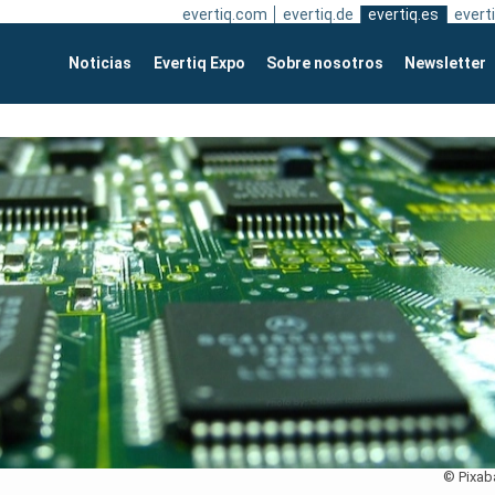
evertiq.com
evertiq.de
evertiq.es
everti
Noticias
Evertiq Expo
Sobre nosotros
Newsletter
© Pixab