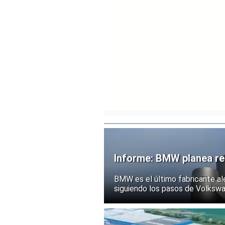
Informe: BMW planea rec
BMW es el último fabricante al
siguiendo los pasos de Volksw