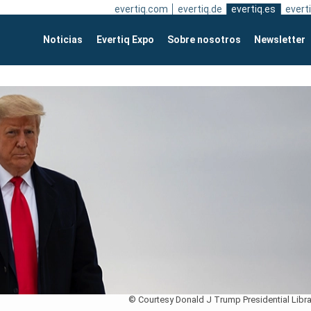
evertiq.com
evertiq.de
evertiq.es
everti
Noticias
Evertiq Expo
Sobre nosotros
Newsletter
© Courtesy Donald J Trump Presidential Libra