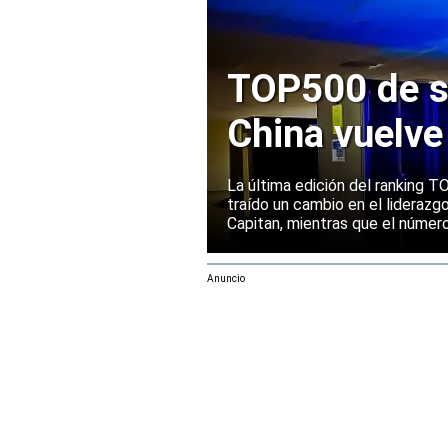
TOP500 de s
China vuelve
Europa manti
La última edición del ranking
traído un cambio en el liderazg
Capitan, mientras que el númer
mantenido su posición entre la
rendimiento.
Anuncio