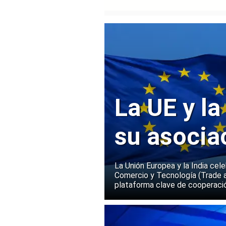
La UE y la
su asocia
La Unión Europea y la India cel
Comercio y Tecnología (Trade 
plataforma clave de cooperació