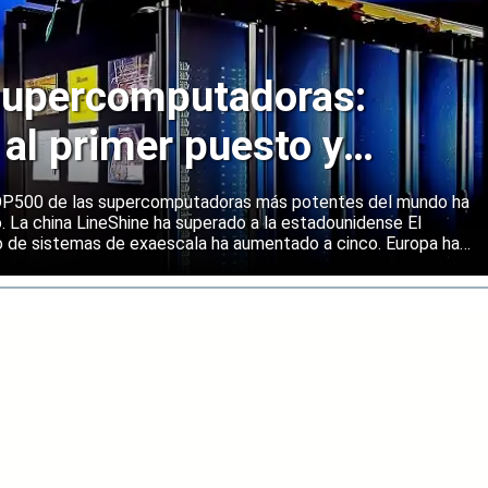
upercomputadoras:
 al primer puesto y
ene una posición sólida
 TOP500 de las supercomputadoras más potentes del mundo ha
o. La china LineShine ha superado a la estadounidense El
o de sistemas de exaescala ha aumentado a cinco. Europa ha
s principales regiones mundiales en computación de alto