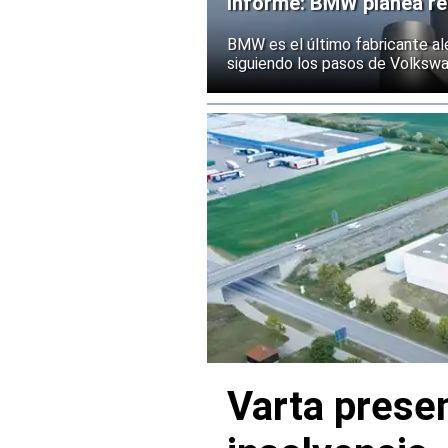
Informe: BMW planea rec
BMW es el último fabricante al
siguiendo los pasos de Volksw
Varta presen