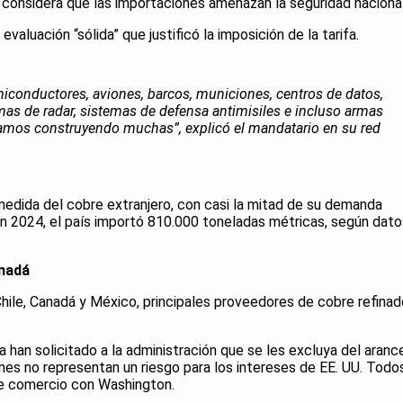
i considera que las importaciones amenazan la seguridad nacional
valuación “sólida” que justificó la imposición de la tarifa.
miconductores, aviones, barcos, municiones, centros de datos,
temas de radar, sistemas de defensa antimisiles e incluso armas
tamos construyendo muchas”, explicó el mandatario en su red
edida del cobre extranjero, con casi la mitad de su demanda
en 2024, el país importó 810.000 toneladas métricas, según dato
anadá
ile, Canadá y México, principales proveedores de cobre refinad
han solicitado a la administración que se les excluya del arance
s no representan un riesgo para los intereses de EE. UU. Todo
re comercio con Washington.