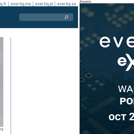
Anuncio
q.fr
evertiq.mx
evertiq.pl
evertiq.se
ry