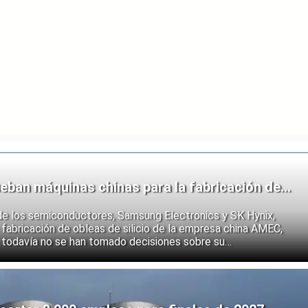
eban máquinas chinas para la fabricación de
de los semiconductores, Samsung Electronics y SK Hynix,
fabricación de obleas de silicio de la empresa china AMEC,
 todavía no se han tomado decisiones sobre su
e los fabricantes coreanos muestran que se están preparando
 endurecimiento de las restricciones estadounidenses a la
 semiconductores.