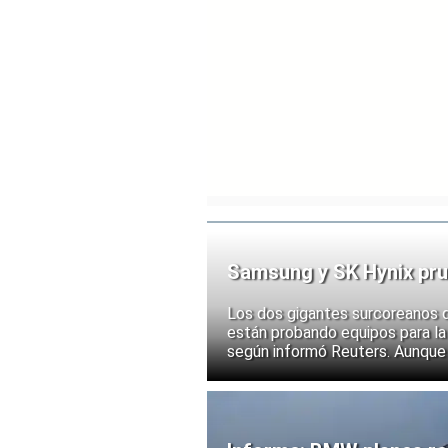
Samsung y SK Hynix pru
chips
Los dos gigantes surcoreanos 
están probando equipos para la 
según informó Reuters. Aunque
implementación, las acciones d
ante la posibilidad de un mayor
exportación de tecnologías de