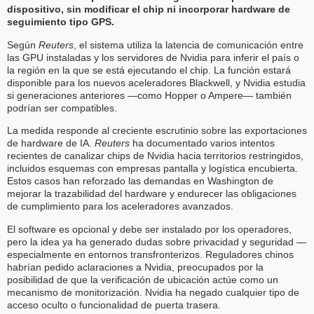
dispositivo, sin modificar el chip ni incorporar hardware de
seguimiento tipo GPS.
Según
Reuters
, el sistema utiliza la latencia de comunicación entre
las GPU instaladas y los servidores de Nvidia para inferir el país o
la región en la que se está ejecutando el chip. La función estará
disponible para los nuevos aceleradores Blackwell, y Nvidia estudia
si generaciones anteriores —como Hopper o Ampere— también
podrían ser compatibles.
La medida responde al creciente escrutinio sobre las exportaciones
de hardware de IA.
Reuters
ha documentado varios intentos
recientes de canalizar chips de Nvidia hacia territorios restringidos,
incluidos esquemas con empresas pantalla y logística encubierta.
Estos casos han reforzado las demandas en Washington de
mejorar la trazabilidad del hardware y endurecer las obligaciones
de cumplimiento para los aceleradores avanzados.
El software es opcional y debe ser instalado por los operadores,
pero la idea ya ha generado dudas sobre privacidad y seguridad —
especialmente en entornos transfronterizos. Reguladores chinos
habrían pedido aclaraciones a Nvidia, preocupados por la
posibilidad de que la verificación de ubicación actúe como un
mecanismo de monitorización. Nvidia ha negado cualquier tipo de
acceso oculto o funcionalidad de puerta trasera.