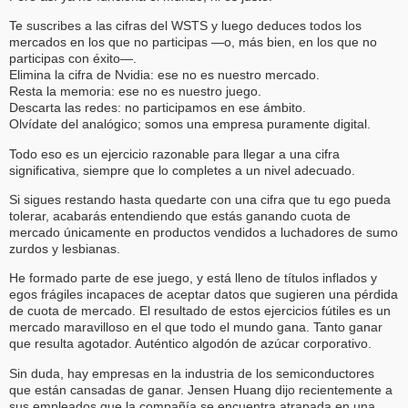
Te suscribes a las cifras del WSTS y luego deduces todos los
mercados en los que no participas —o, más bien, en los que no
participas con éxito—.
Elimina la cifra de Nvidia: ese no es nuestro mercado.
Resta la memoria: ese no es nuestro juego.
Descarta las redes: no participamos en ese ámbito.
Olvídate del analógico; somos una empresa puramente digital.
Todo eso es un ejercicio razonable para llegar a una cifra
significativa, siempre que lo completes a un nivel adecuado.
Si sigues restando hasta quedarte con una cifra que tu ego pueda
tolerar, acabarás entendiendo que estás ganando cuota de
mercado únicamente en productos vendidos a luchadores de sumo
zurdos y lesbianas.
He formado parte de ese juego, y está lleno de títulos inflados y
egos frágiles incapaces de aceptar datos que sugieren una pérdida
de cuota de mercado. El resultado de estos ejercicios fútiles es un
mercado maravilloso en el que todo el mundo gana. Tanto ganar
que resulta agotador. Auténtico algodón de azúcar corporativo.
Sin duda, hay empresas en la industria de los semiconductores
que están cansadas de ganar. Jensen Huang dijo recientemente a
sus empleados que la compañía se encuentra atrapada en una