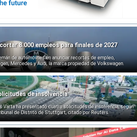
ortar 8.000 empleos para finales de 2027
emán de automóviles en anunciar recortes de empleo,
agen, Mercedes y Audi, la marca propiedad de Volkswagen.
licitudes de insolvencia
s Varta ha presentado cuatro solicitudes de insolvencia, según
ibunal de Distrito de Stuttgart, citado por Reuters.