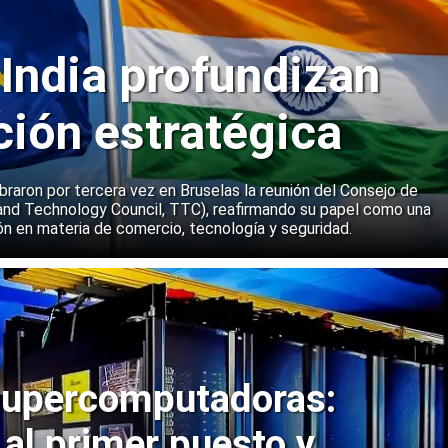
 India profundizan
ción estratégica
ebraron por tercera vez en Bruselas la reunión del Consejo de
and Technology Council, TTC), reafirmando su papel como una
n en materia de comercio, tecnología y seguridad.
upercomputadoras:
 al primer puesto y