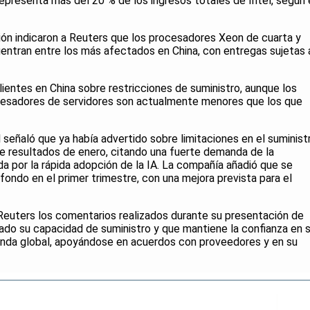
representa más del 20 % de los ingresos totales de Intel, según 
ón indicaron a Reuters que los procesadores Xeon de cuarta y
uentran entre los más afectados en China, con entregas sujetas 
ientes en China sobre restricciones de suministro, aunque los
ocesadores de servidores son actualmente menores que los que
l señaló que ya había advertido sobre limitaciones en el suminist
e resultados de enero, citando una fuerte demanda de la
a por la rápida adopción de la IA. La compañía añadió que se
fondo en el primer trimestre, con una mejora prevista para el
Reuters los comentarios realizados durante su presentación de
iado su capacidad de suministro y que mantiene la confianza en 
anda global, apoyándose en acuerdos con proveedores y en su