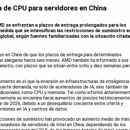
a de CPU para servidores en China
AMD se enfrentan a plazos de entrega prolongados para los
edida que se intensifican las restricciones de suministro e
lobal, según fuentes familiarizadas con la situación citad
ntes en China de que los plazos de entrega para determinados
an alargarse hasta seis meses. AMD también ha informado a sus
inistro, con plazos que se sitúan entre ocho y diez semanas par
.
ento en el que la inversión en infraestructuras de inteligencia
 fuerte demanda, no solo de aceleradores de IA, sino también de
icionales como CPU y memoria. Tal como informó anteriormen
a memoria se encamina hacia aumentos de precios históricamente
e de 2026, debido a un desequilibrio creciente entre oferta y
ersiones en IA y centros de datos.
ricciones de suministro han provocado un aumento medio de más
ocesadores de servidores de Intel en China, dependiendo de los