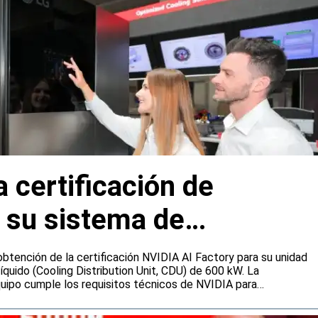
a certificación de
 su sistema de
n para IA
obtención de la certificación NVIDIA AI Factory para su unidad
líquido (Cooling Distribution Unit, CDU) de 600 kW. La
quipo cumple los requisitos técnicos de NVIDIA para
ión destinadas a centros de datos que gestionan cargas de
al. Además, se espera que facilite a la compañía la adjudicación