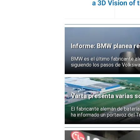
Informe: BMW planea rec
BMW es el último fabricante al
siguiendo los pasos de Volksw
Varta presenta varias so
El fabricante alemán de batería
ha informado un portavoz del Tr