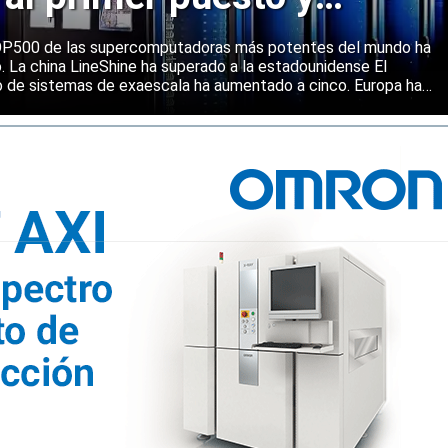
ene una posición sólida
 TOP500 de las supercomputadoras más potentes del mundo ha
o. La china LineShine ha superado a la estadounidense El
o de sistemas de exaescala ha aumentado a cinco. Europa ha
s principales regiones mundiales en computación de alto