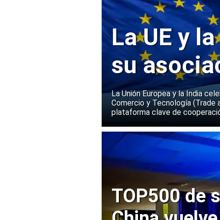
La UE y la
su asocia
La Unión Europea y la India cel
Comercio y Tecnología (Trade 
plataforma clave de cooperació
TOP500 de s
China vuelve