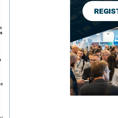
n
as
a
te