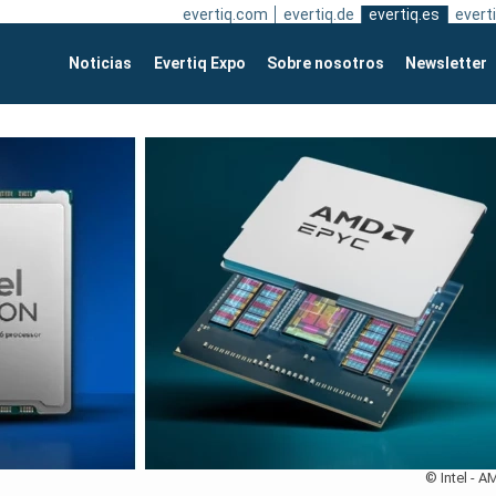
evertiq.com
evertiq.de
evertiq.es
everti
Noticias
Evertiq Expo
Sobre nosotros
Newsletter
© Intel - A