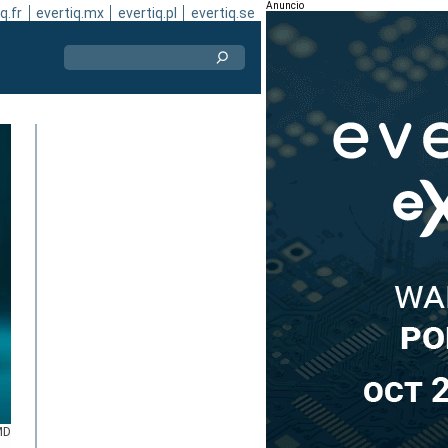
Anuncio
q.fr
evertiq.mx
evertiq.pl
evertiq.se
MD