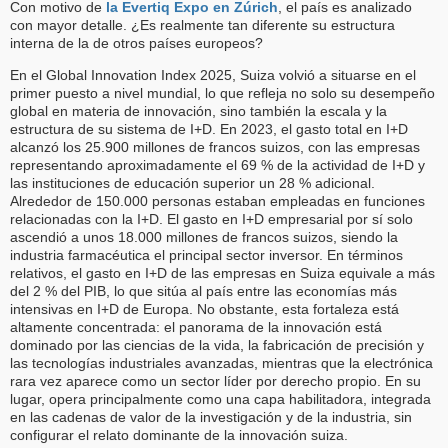
Con motivo de
la Evertiq Expo en Zúrich
, el país es analizado
con mayor detalle. ¿Es realmente tan diferente su estructura
interna de la de otros países europeos?
En el Global Innovation Index 2025, Suiza volvió a situarse en el
primer puesto a nivel mundial, lo que refleja no solo su desempeño
global en materia de innovación, sino también la escala y la
estructura de su sistema de I+D. En 2023, el gasto total en I+D
alcanzó los 25.900 millones de francos suizos, con las empresas
representando aproximadamente el 69 % de la actividad de I+D y
las instituciones de educación superior un 28 % adicional.
Alrededor de 150.000 personas estaban empleadas en funciones
relacionadas con la I+D. El gasto en I+D empresarial por sí solo
ascendió a unos 18.000 millones de francos suizos, siendo la
industria farmacéutica el principal sector inversor. En términos
relativos, el gasto en I+D de las empresas en Suiza equivale a más
del 2 % del PIB, lo que sitúa al país entre las economías más
intensivas en I+D de Europa. No obstante, esta fortaleza está
altamente concentrada: el panorama de la innovación está
dominado por las ciencias de la vida, la fabricación de precisión y
las tecnologías industriales avanzadas, mientras que la electrónica
rara vez aparece como un sector líder por derecho propio. En su
lugar, opera principalmente como una capa habilitadora, integrada
en las cadenas de valor de la investigación y de la industria, sin
configurar el relato dominante de la innovación suiza.