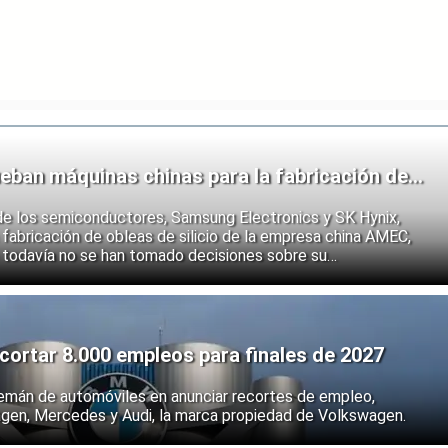
eban máquinas chinas para la fabricación de
de los semiconductores, Samsung Electronics y SK Hynix,
fabricación de obleas de silicio de la empresa china AMEC,
 todavía no se han tomado decisiones sobre su
e los fabricantes coreanos muestran que se están preparando
 endurecimiento de las restricciones estadounidenses a la
 semiconductores.
ortar 8.000 empleos para finales de 2027
emán de automóviles en anunciar recortes de empleo,
agen, Mercedes y Audi, la marca propiedad de Volkswagen.