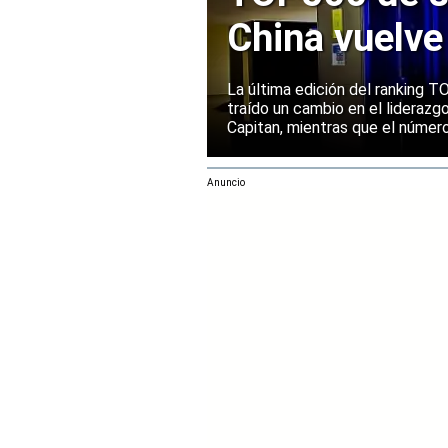
China vuelve
Europa manti
La última edición del ranking
traído un cambio en el liderazg
Capitan, mientras que el númer
mantenido su posición entre la
rendimiento.
Anuncio