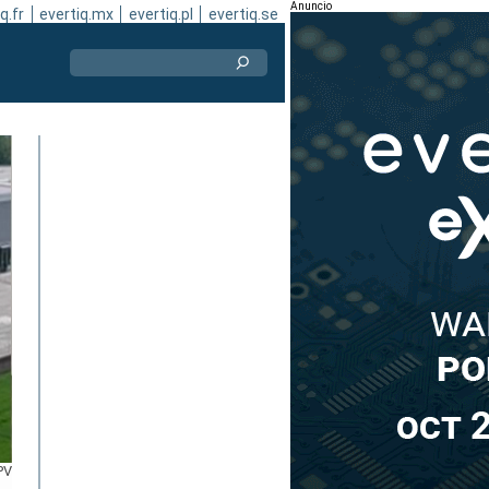
Anuncio
q.fr
evertiq.mx
evertiq.pl
evertiq.se
PV