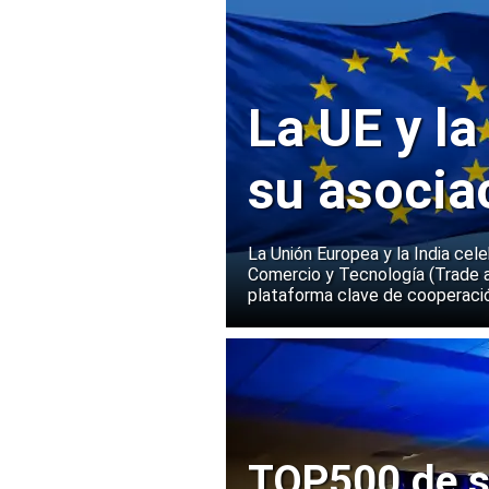
La UE y la
su asocia
La Unión Europea y la India cel
Comercio y Tecnología (Trade 
plataforma clave de cooperació
TOP500 de s