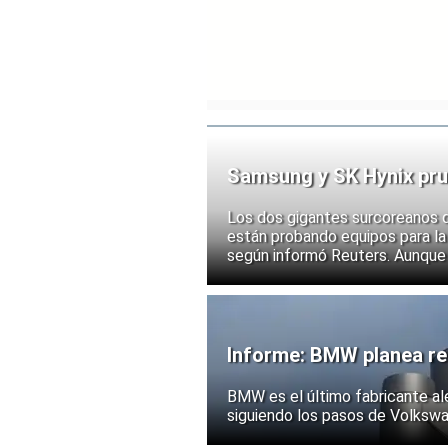
Samsung y SK Hynix pru
chips
Los dos gigantes surcoreanos 
están probando equipos para la 
según informó Reuters. Aunque
implementación, las acciones d
ante la posibilidad de un mayor
exportación de tecnologías de
Informe: BMW planea rec
BMW es el último fabricante al
siguiendo los pasos de Volksw