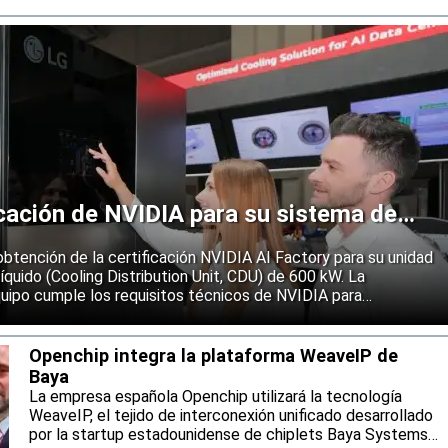
icación de NVIDIA para su sistema de
A
obtención de la certificación NVIDIA AI Factory para su unidad
líquido (Cooling Distribution Unit, CDU) de 600 kW. La
quipo cumple los requisitos técnicos de NVIDIA para
ión destinadas a centros de datos que gestionan cargas de
al. Además, se espera que facilite a la compañía la adjudicación
Openchip integra la plataforma WeaveIP de
Baya
La empresa española Openchip utilizará la tecnología
WeaveIP, el tejido de interconexión unificado desarrollado
por la startup estadounidense de chiplets Baya Systems,