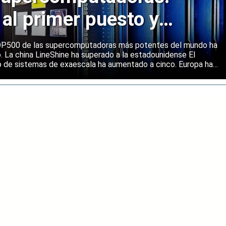
 al primer puesto y
ene una posición sólida
 TOP500 de las supercomputadoras más potentes del mundo ha
o. La china LineShine ha superado a la estadounidense El
o de sistemas de exaescala ha aumentado a cinco. Europa ha
s principales regiones mundiales en computación de alto