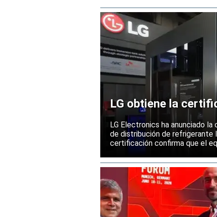
LG obtiene la certif
refrigeración para I
LG Electronics ha anunciado la 
de distribución de refrigerante 
certificación confirma que el e
infraestructuras de refrigerac
trabajo de inteligencia artifici
de nuevos proyectos.