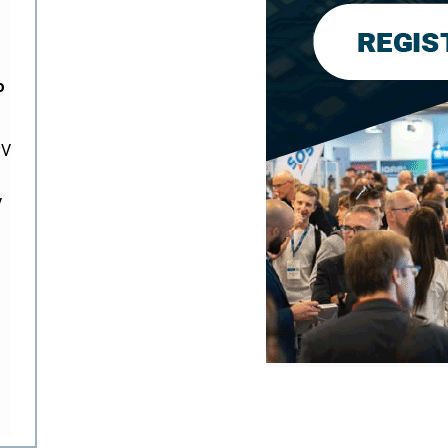
o
PV
V