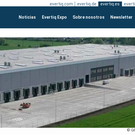
evertiq.com
evertiq.de
evertiq.es
everti
Noticias
Evertiq Expo
Sobre nosotros
Newsletter
© G