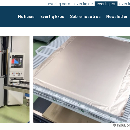
evertiq.com
evertiq.de
evertiq.es
everti
Noticias
Evertiq Expo
Sobre nosotros
Newsletter
© InduBo