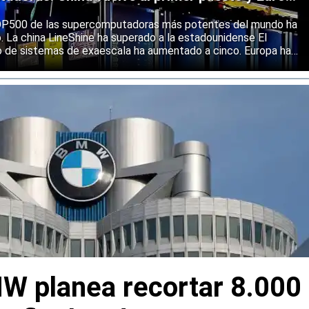
ólida
 TOP500 de las supercomputadoras más potentes del mundo ha
o. La china LineShine ha superado a la estadounidense El
o de sistemas de exaescala ha aumentado a cinco. Europa ha
s principales regiones mundiales en computación de alto
W planea recortar 8.000