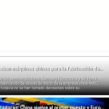
eban máquinas chinas para la fabricación de
de los semiconductores, Samsung Electronics y SK Hynix,
fabricación de obleas de silicio de la empresa china AMEC,
 todavía no se han tomado decisiones sobre su
e los fabricantes coreanos muestran que se están preparando
 endurecimiento de las restricciones estadounidenses a la
 semiconductores.
doras: China vuelve al primer puesto y Europa