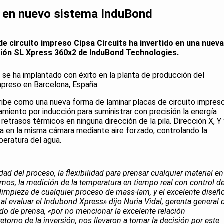
te en nuevo sistema InduBond
de circuito impreso Cipsa Circuits ha invertido en una nueva
ción SL Xpress 360x2 de InduBond Technologies.
se ha implantado con éxito en la planta de producción del
mpreso en Barcelona, España.
ibe como una nueva forma de laminar placas de circuito impreso
tamiento por inducción para suministrar con precisión la energía
 retrasos térmicos en ninguna dirección de la pila. Dirección X, Y
liza en la misma cámara mediante aire forzado, controlando la
mperatura del agua.
ad del proceso, la flexibilidad para prensar cualquier material en
mos, la medición de la temperatura en tiempo real con control d
 limpieza de cualquier proceso de mass-lam, y el excelente diseñ
l evaluar el Indubond Xpress» dijo Nuria Vidal, gerenta general 
do de prensa, «por no mencionar la excelente relación
retorno de la inversión, nos llevaron a tomar la decisión por este