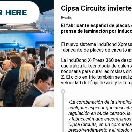
Cipsa Circuits invier
Evertiq
El fabricante español de placas 
prensa de laminación por induc
El nuevo sistema InduBond Xpress 
fabricante de placas de circuito i
La InduBond X-Press 360 se descr
que utiliza la tecnología de calen
necesaria para curar las resinas sin
Z. El ciclo en frío también se rea
velocidad del flujo de aire y la te
«La combinación de la simplicid
cualquier espesor que necesite
regulación en bucle cerrado, la
y fabricación que encontramos a
Cipsa Circuits, en un comunica
precio/rendimiento y el rápido 