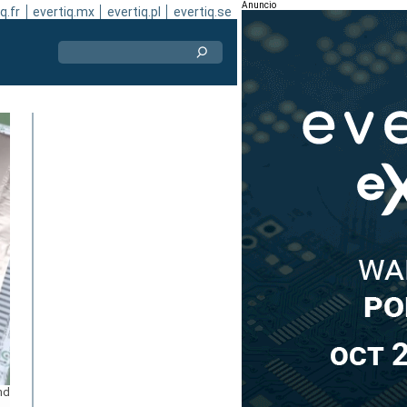
Anuncio
q.fr
evertiq.mx
evertiq.pl
evertiq.se
nd