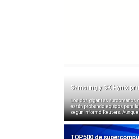
Samsung y SK Hynix pru
chips
Los dos gigantes surcoreanos 
están probando equipos para la 
según informó Reuters. Aunque
implementación, las acciones d
ante la posibilidad de un mayor
exportación de tecnologías de
TOP500 de supercomputa