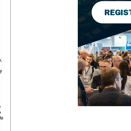
,
 y
e
o
de