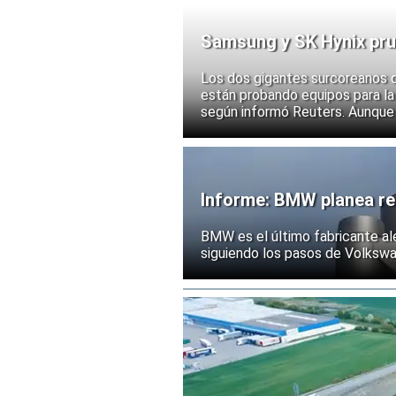
Samsung y SK Hynix pru
chips
Los dos gigantes surcoreanos 
están probando equipos para la 
según informó Reuters. Aunque
implementación, las acciones d
ante la posibilidad de un mayor
exportación de tecnologías de
Informe: BMW planea rec
BMW es el último fabricante al
siguiendo los pasos de Volksw