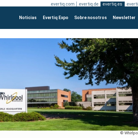
evertiq.com
evertiq.de
evertiq.es
everti
Noticias
Evertiq Expo
Sobre nosotros
Newsletter
© Whirlpo