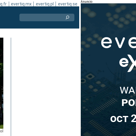
Anuncio
q.fr
evertiq.mx
evertiq.pl
evertiq.se
ol