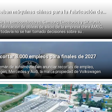
eban máquinas chinas para la fabricación de
de los semiconductores, Samsung Electronics y SK Hynix,
fabricación de obleas de silicio de la empresa china AMEC,
 todavía no se han tomado decisiones sobre su
e los fabricantes coreanos muestran que se están preparando
 endurecimiento de las restricciones estadounidenses a la
 semiconductores.
ortar 8.000 empleos para finales de 2027
emán de automóviles en anunciar recortes de empleo,
agen, Mercedes y Audi, la marca propiedad de Volkswagen.