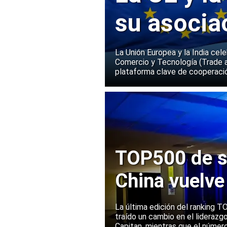
su asocia
La Unión Europea y la India cel
Comercio y Tecnología (Trade 
plataforma clave de cooperació
TOP500 de s
China vuelve
Europa manti
La última edición del ranking
traído un cambio en el liderazg
Capitan, mientras que el númer