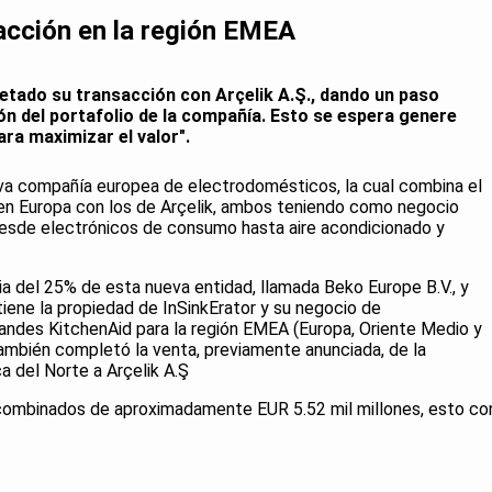
sacción en la región EMEA
etado su transacción con Arçelik A.Ş., dando un paso
ión del portafolio de la compañía. Esto se espera genere
ra maximizar el valor".
va compañía europea de electrodomésticos, la cual combina el
 en Europa con los de Arçelik, ambos teniendo como negocio
desde electrónicos de consumo hasta aire acondicionado y
ia del 25% de esta nueva entidad, llamada Beko Europe B.V., y
tiene la propiedad de InSinkErator y su negocio de
ndes KitchenAid para la región EMEA (Europa, Oriente Medio y
 también completó la venta, previamente anunciada, de la
a del Norte a Arçelik A.Ş
 combinados de aproximadamente EUR 5.52 mil millones, esto co