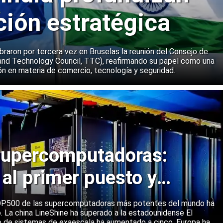
ción estratégica
ebraron por tercera vez en Bruselas la reunión del Consejo de
and Technology Council, TTC), reafirmando su papel como una
n en materia de comercio, tecnología y seguridad.
upercomputadoras:
 al primer puesto y
ene una posición sólida
 TOP500 de las supercomputadoras más potentes del mundo ha
o. La china LineShine ha superado a la estadounidense El
o de sistemas de exaescala ha aumentado a cinco. Europa ha