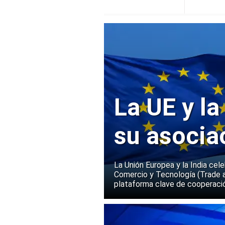
La UE y la
su asocia
La Unión Europea y la India cel
Comercio y Tecnología (Trade 
plataforma clave de cooperació