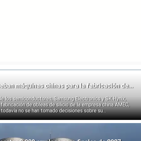
eban máquinas chinas para la fabricación de
de los semiconductores, Samsung Electronics y SK Hynix,
fabricación de obleas de silicio de la empresa china AMEC,
 todavía no se han tomado decisiones sobre su
e los fabricantes coreanos muestran que se están preparando
 endurecimiento de las restricciones estadounidenses a la
 semiconductores.