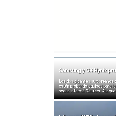
Samsung y SK Hynix pru
chips
Los dos gigantes surcoreanos 
están probando equipos para la 
según informó Reuters. Aunque
implementación, las acciones d
ante la posibilidad de un mayor
exportación de tecnologías de