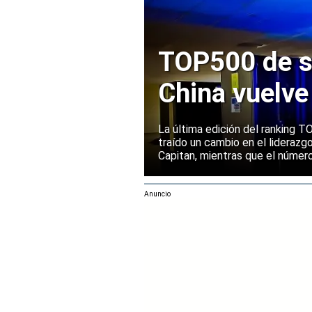
TOP500 de s
China vuelve
Europa manti
La última edición del ranking
traído un cambio en el liderazg
Capitan, mientras que el númer
mantenido su posición entre la
rendimiento.
Anuncio