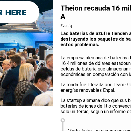
Theion recauda 16 mil
A
Evertiq
Las baterías de azufre tienden 
destruyendo los paquetes de bat
estos problemas.
La empresa alemana de baterías d
16.4 millones de dólares estadouni
celdas de batería que almacenan 
económicas en comparación con las
La ronda fue liderada por Team Gl
energías renovables Enpal.
La startup alemana dice que sus ba
baterías de iones de litio convenc
solo un tercio, según un informe d
"Todavía hay un camino por reco