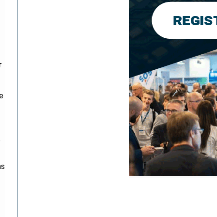
r
e
e
as