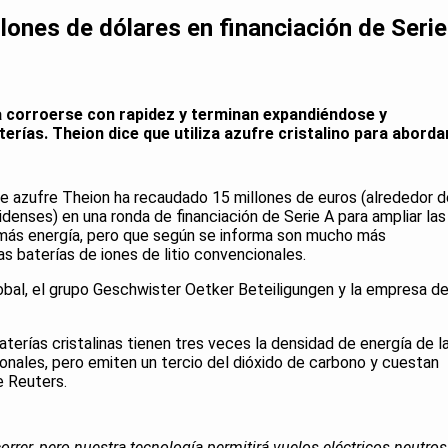
lones de dólares en financiación de Serie
a corroerse con rapidez y terminan expandiéndose y
erías. Theion dice que utiliza azufre cristalino para aborda
e azufre Theion ha recaudado 15 millones de euros (alrededor d
denses) en una ronda de financiación de Serie A para ampliar las
más energía, pero que según se informa son mucho más
 baterías de iones de litio convencionales.
obal, el grupo Geschwister Oetker Beteiligungen y la empresa d
terías cristalinas tienen tres veces la densidad de energía de l
ionales, pero emiten un tercio del dióxido de carbono y cuestan
e Reuters.
rrer, pero nuestra tecnología permitirá vuelos eléctricos neutros