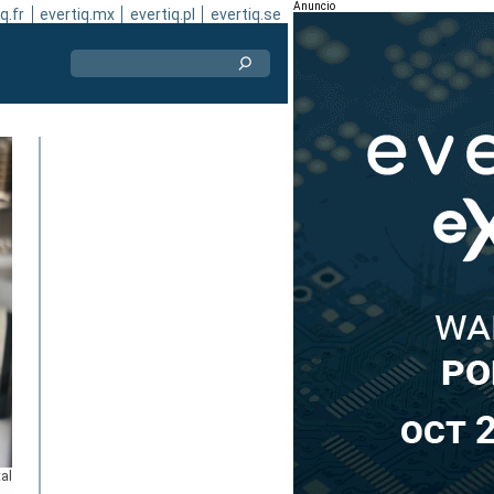
Anuncio
q.fr
evertiq.mx
evertiq.pl
evertiq.se
al