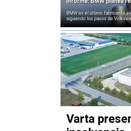
Informe: BMW planea rec
BMW es el último fabricante al
siguiendo los pasos de Volksw
Varta presen