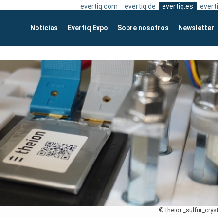
evertiq.com
evertiq.de
evertiq.es
everti
Noticias
Evertiq Expo
Sobre nosotros
Newsletter
© theion_sulfur_cryst