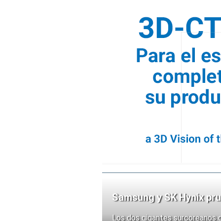
Samsung y SK Hynix pru
chips
Los dos gigantes surcoreanos 