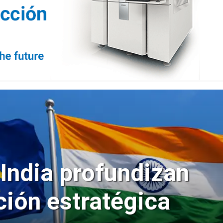
 India profundizan
ción estratégica