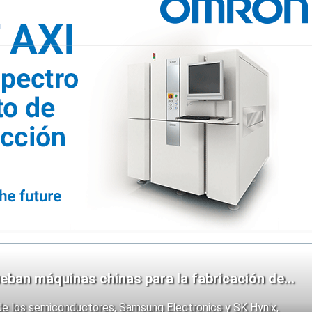
eban máquinas chinas para la fabricación de
de los semiconductores, Samsung Electronics y SK Hynix,