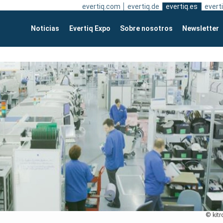
evertiq.com
evertiq.de
evertiq.es
everti
Noticias
Evertiq Expo
Sobre nosotros
Newsletter
© kitr