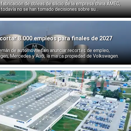
fabricación de obleas de silicio de la empresa china AMEC,
 todavía no se han tomado decisiones sobre su
e los fabricantes coreanos muestran que se están preparando
 endurecimiento de las restricciones estadounidenses a la
 semiconductores.
ortar 8.000 empleos para finales de 2027
emán de automóviles en anunciar recortes de empleo,
agen, Mercedes y Audi, la marca propiedad de Volkswagen.