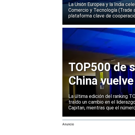
La Unión Europea y la India cel
Comercio y Tecnología (Trade 
plataforma clave de cooperació
TOP500 de s
China vuelve
Europa manti
La última edición del ranking
traído un cambio en el liderazg
Capitan, mientras que el númer
mantenido su posición entre la
rendimiento.
Anuncio