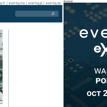
Anuncio
q.fr
evertiq.mx
evertiq.pl
evertiq.se
on