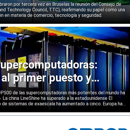
ebraron por tercera vez en Bruselas la reunión del Consejo de
and Technology Council, TTC), reafirmando su papel como una
n en materia de comercio, tecnología y seguridad.
upercomputadoras:
 al primer puesto y
ene una posición sólida
 TOP500 de las supercomputadoras más potentes del mundo ha
o. La china LineShine ha superado a la estadounidense El
o de sistemas de exaescala ha aumentado a cinco. Europa ha
s principales regiones mundiales en computación de alto