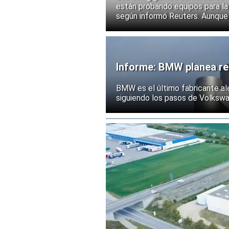
están probando equipos para la 
según informó Reuters. Aunque
implementación, las acciones d
ante la posibilidad de un mayor
exportación de tecnologías de
Informe: BMW planea rec
BMW es el último fabricante al
siguiendo los pasos de Volksw