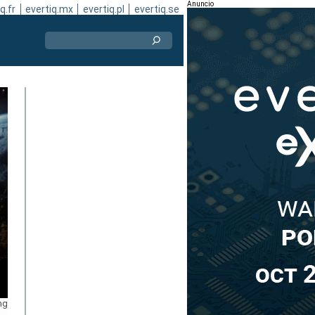
Anuncio
q.fr
evertiq.mx
evertiq.pl
evertiq.se
ng