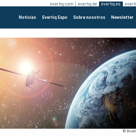
evertiq.com
evertiq.de
evertiq.es
everti
Noticias
Evertiq Expo
Sobre nosotros
Newsletter
© Boei