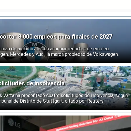
ortar 8.000 empleos para finales de 2027
emán de automóviles en anunciar recortes de empleo,
agen, Mercedes y Audi, la marca propiedad de Volkswagen.
licitudes de insolvencia
s Varta ha presentado cuatro solicitudes de insolvencia, según
ibunal de Distrito de Stuttgart, citado por Reuters.