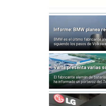
Informe: BMW planea rec
BMW es el último fabricante al
siguiendo los pasos de Volksw
Varta presenta varias so
El fabricante alemán de batería
ha informado un portavoz del Tr