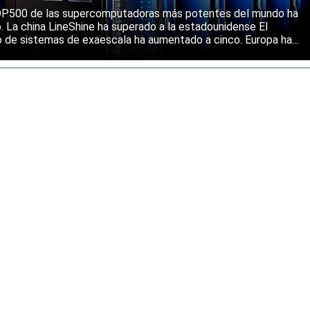
ene una posición sólida
 TOP500 de las supercomputadoras más potentes del mundo ha
o. La china LineShine ha superado a la estadounidense El
o de sistemas de exaescala ha aumentado a cinco. Europa ha
s principales regiones mundiales en computación de alto