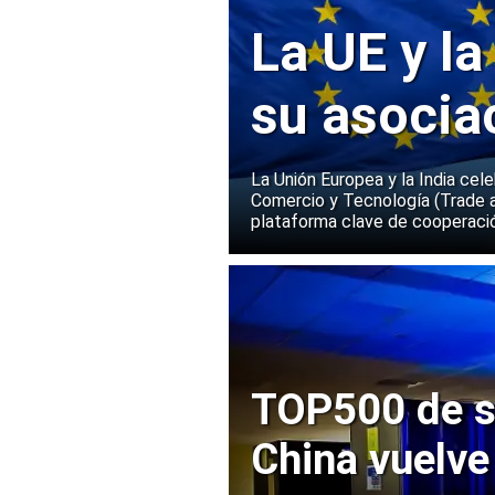
La UE y la
su asocia
La Unión Europea y la India cel
Comercio y Tecnología (Trade 
plataforma clave de cooperació
TOP500 de s
China vuelve