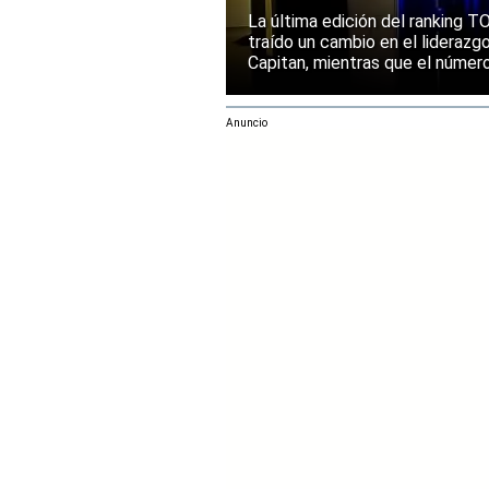
Europa manti
La última edición del ranking
traído un cambio en el liderazg
Capitan, mientras que el númer
mantenido su posición entre la
rendimiento.
Anuncio