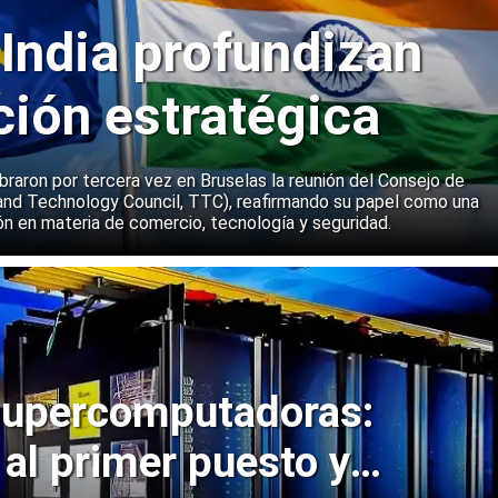
 India profundizan
ción estratégica
ebraron por tercera vez en Bruselas la reunión del Consejo de
and Technology Council, TTC), reafirmando su papel como una
n en materia de comercio, tecnología y seguridad.
upercomputadoras:
 al primer puesto y