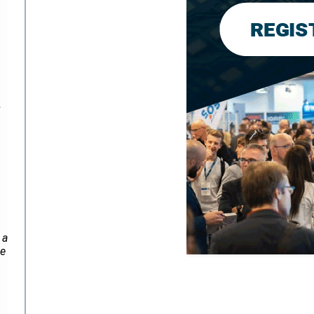
e
 a
de