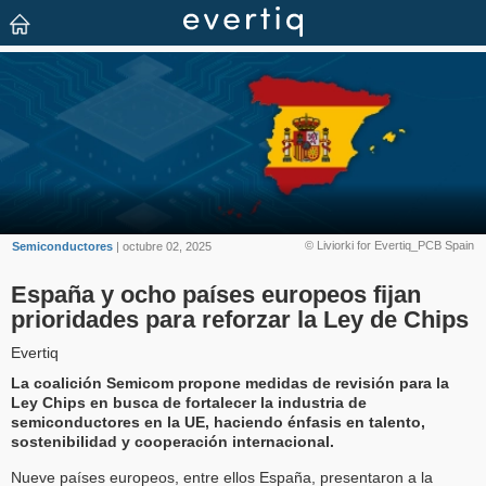
© Liviorki for Evertiq_PCB Spain
Semiconductores
| octubre 02, 2025
España y ocho países europeos fijan
prioridades para reforzar la Ley de Chips
Evertiq
La coalición Semicom propone medidas de revisión para la
Ley Chips en busca de fortalecer la industria de
semiconductores en la UE, haciendo énfasis en talento,
sostenibilidad y cooperación internacional.
Nueve países europeos, entre ellos España, presentaron a la