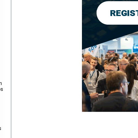
n
os
s