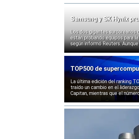
Samsung y SK Hynix pru
chips
Los dos gigantes surcoreanos 
están probando equipos para la 
según informó Reuters. Aunque
implementación, las acciones d
ante la posibilidad de un mayor
exportación de tecnologías de
TOP500 de supercomputa
mantiene una posición s
La última edición del ranking
traído un cambio en el liderazg
Capitan, mientras que el númer
mantenido su posición entre la
rendimiento.