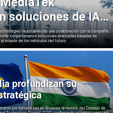
y MediaTek
n soluciones de IA
emas a bordo de
echnologies ha establecido una colaboración con la compañía
rollar conjuntamente soluciones avanzadas basadas en
 al interior de los vehículos del futuro.
dia profundizan su
stratégica
ebraron por tercera vez en Bruselas la reunión del Consejo de
and Technology Council, TTC), reafirmando su papel como una