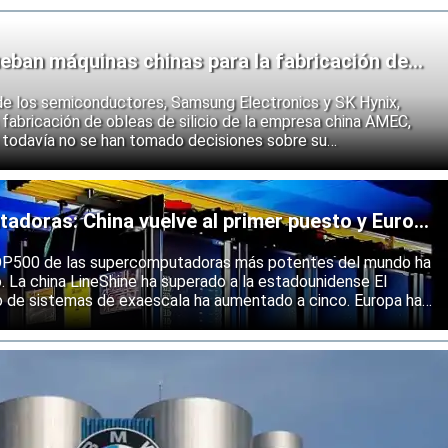
eban máquinas chinas para la fabricación de
de los semiconductores, Samsung Electronics y SK Hynix,
fabricación de obleas de silicio de la empresa china AMEC,
 todavía no se han tomado decisiones sobre su
e los fabricantes coreanos muestran que se están preparando
 endurecimiento de las restricciones estadounidenses a la
 semiconductores.
doras: China vuelve al primer puesto y Europa
ólida
 TOP500 de las supercomputadoras más potentes del mundo ha
o. La china LineShine ha superado a la estadounidense El
o de sistemas de exaescala ha aumentado a cinco. Europa ha
s principales regiones mundiales en computación de alto