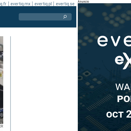
Anuncio
q.fr
evertiq.mx
evertiq.pl
evertiq.se
XR