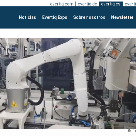
evertiq.com
evertiq.de
evertiq.es
everti
Noticias
Evertiq Expo
Sobre nosotros
Newsletter
© T