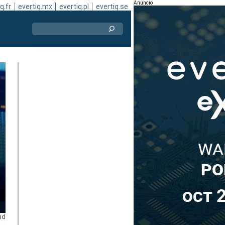
Anuncio
q.fr
evertiq.mx
evertiq.pl
evertiq.se
md