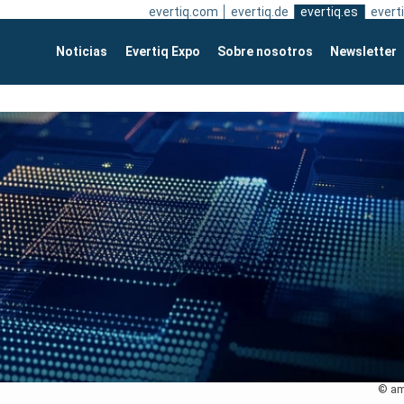
evertiq.com
evertiq.de
evertiq.es
everti
Noticias
Evertiq Expo
Sobre nosotros
Newsletter
© a