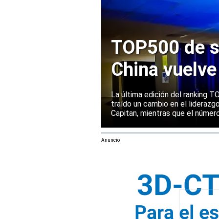
TOP500 de s
China vuelve
Europa manti
La última edición del ranking
traído un cambio en el liderazg
Capitan, mientras que el númer
mantenido su posición entre la
rendimiento.
Anuncio