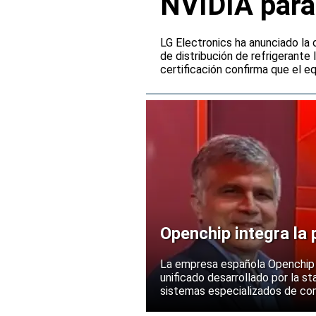
NVIDIA para
refrigeració
LG Electronics ha anunciado la 
de distribución de refrigerante 
certificación confirma que el e
infraestructuras de refrigerac
trabajo de inteligencia artifici
de nuevos proyectos.
Openchip integra la
La empresa española Openchip ut
unificado desarrollado por la s
sistemas especializados de com
inteligencia artificial de próxim