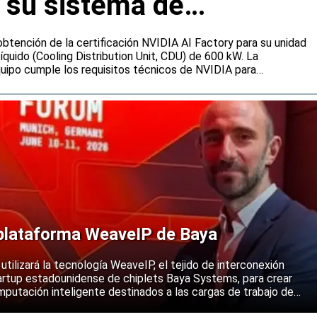
 su sistema de
n para IA
obtención de la certificación NVIDIA AI Factory para su unidad
líquido (Cooling Distribution Unit, CDU) de 600 kW. La
quipo cumple los requisitos técnicos de NVIDIA para
ión destinadas a centros de datos que gestionan cargas de
al. Además, se espera que facilite a la compañía la adjudicación
 plataforma WeaveIP de Baya
ilizará la tecnología WeaveIP, el tejido de interconexión
tartup estadounidense de chiplets Baya Systems, para crear
putación inteligente destinados a las cargas de trabajo de
a generación.