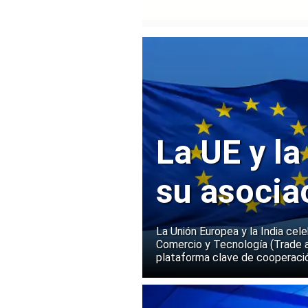
La UE y la
su asocia
La Unión Europea y la India cel
Comercio y Tecnología (Trade 
plataforma clave de cooperació