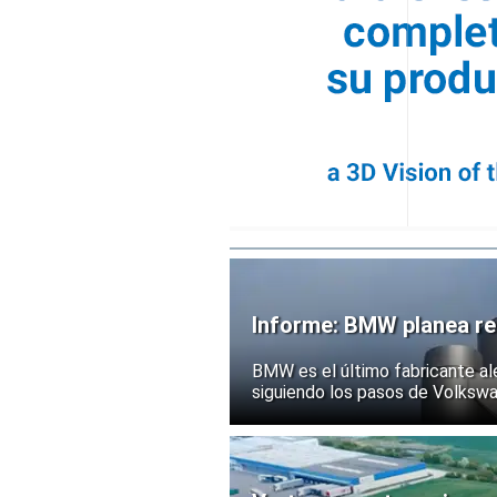
Informe: BMW planea rec
BMW es el último fabricante al
siguiendo los pasos de Volksw