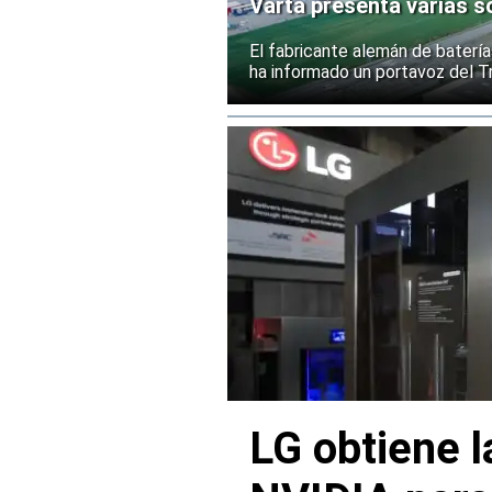
Varta presenta varias so
El fabricante alemán de batería
ha informado un portavoz del Tr
LG obtiene l