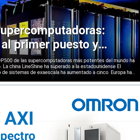
upercomputadoras:
 al primer puesto y
ene una posición sólida
 TOP500 de las supercomputadoras más potentes del mundo ha
o. La china LineShine ha superado a la estadounidense El
o de sistemas de exaescala ha aumentado a cinco. Europa ha
s principales regiones mundiales en computación de alto