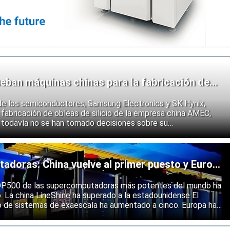
eban máquinas chinas para la fabricación de
de los semiconductores, Samsung Electronics y SK Hynix,
fabricación de obleas de silicio de la empresa china AMEC,
 todavía no se han tomado decisiones sobre su
e los fabricantes coreanos muestran que se están preparando
 endurecimiento de las restricciones estadounidenses a la
 semiconductores.
doras: China vuelve al primer puesto y Europa
ólida
 TOP500 de las supercomputadoras más potentes del mundo ha
o. La china LineShine ha superado a la estadounidense El
o de sistemas de exaescala ha aumentado a cinco. Europa ha
s principales regiones mundiales en computación de alto