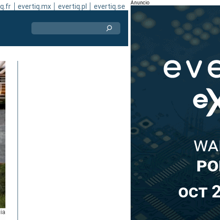
Anuncio
q.fr
evertiq.mx
evertiq.pl
evertiq.se
ia