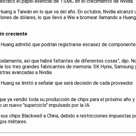
 destacó el papel esencial de TSMC en el crecimiento de Nvidia.
 Huang a Taiwán en lo que va del año. En octubre, Nvidia alcanzó 
llones de dólares, lo que llevó a Wei a bromear llamando a Huang
ón creciente
, Huang admitió que podrían registrarse escasez de componente
idamente, así que habrá faltantes de diferentes cosas”, dijo. N
de los tres grandes fabricantes de memoria: SK Hynix, Samsung 
tras avanzadas a Nvidia.
 Huang se limitó a señalar que será decisión de cada proveedor
que ya vendió toda su producción de chips para el próximo año y
o un nuevo "superciclo" impulsado por la IA.
 sus chips Blackwell a China, debido a restricciones impuestas p
os militares.