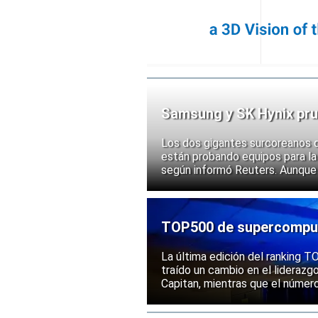
Samsung y SK Hynix pru
chips
Los dos gigantes surcoreanos 
están probando equipos para la 
según informó Reuters. Aunque
implementación, las acciones d
ante la posibilidad de un mayor
exportación de tecnologías de
TOP500 de supercomputa
mantiene una posición s
La última edición del ranking
traído un cambio en el liderazg
Capitan, mientras que el númer
mantenido su posición entre la
rendimiento.