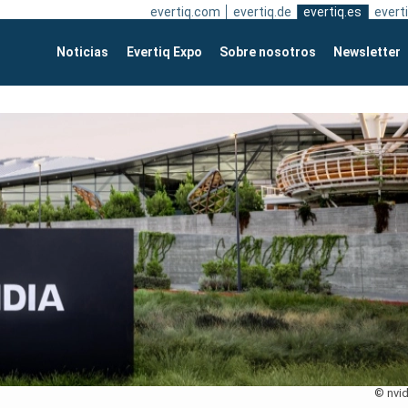
evertiq.com
evertiq.de
evertiq.es
everti
Noticias
Evertiq Expo
Sobre nosotros
Newsletter
© nvid