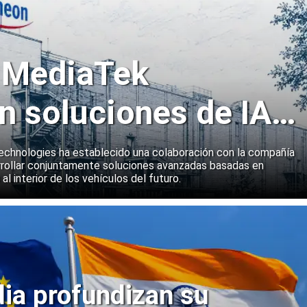
y MediaTek
n soluciones de IA
emas a bordo de
echnologies ha establecido una colaboración con la compañía
rollar conjuntamente soluciones avanzadas basadas en
 al interior de los vehículos del futuro.
dia profundizan su