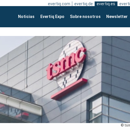
evertiq.com
evertiq.de
evertiq.es
everti
Noticias
Evertiq Expo
Sobre nosotros
Newsletter
© ts