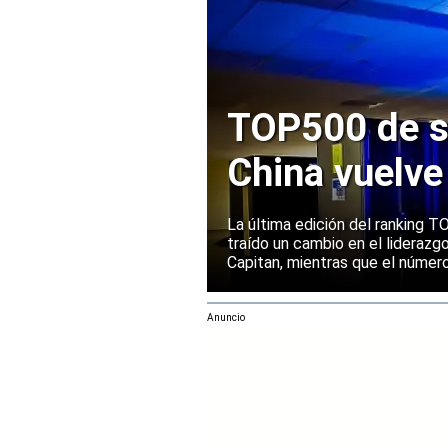
TOP500 de s
China vuelve
Europa manti
La última edición del ranking
traído un cambio en el liderazg
Capitan, mientras que el númer
mantenido su posición entre la
rendimiento.
Anuncio