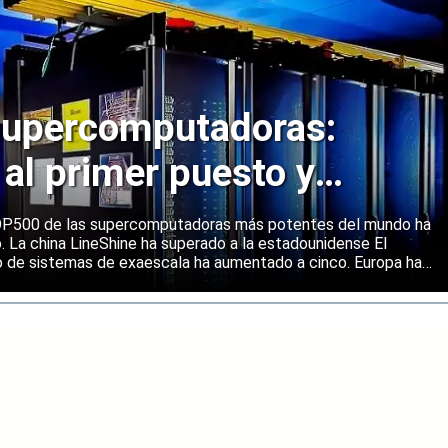
upercomputadoras:
 al primer puesto y
ene una posición sólida
 TOP500 de las supercomputadoras más potentes del mundo ha
o. La china LineShine ha superado a la estadounidense El
o de sistemas de exaescala ha aumentado a cinco. Europa ha
s principales regiones mundiales en computación de alto