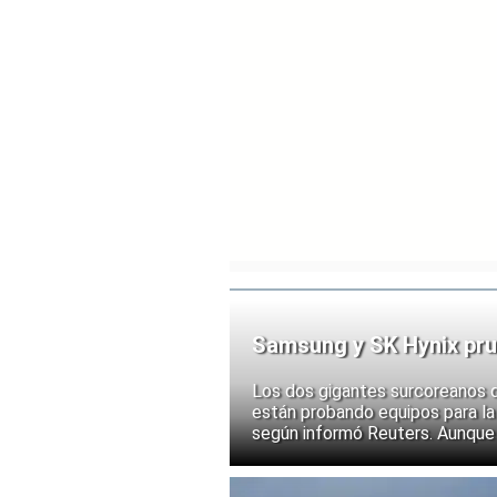
Samsung y SK Hynix pru
chips
Los dos gigantes surcoreanos 
están probando equipos para la 
según informó Reuters. Aunque
implementación, las acciones d
ante la posibilidad de un mayor
exportación de tecnologías de