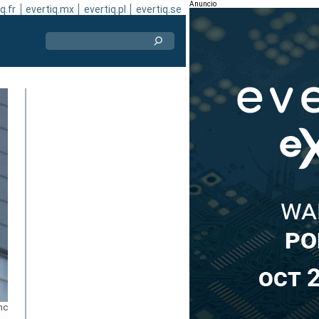
Anuncio
q.fr
evertiq.mx
evertiq.pl
evertiq.se
mc