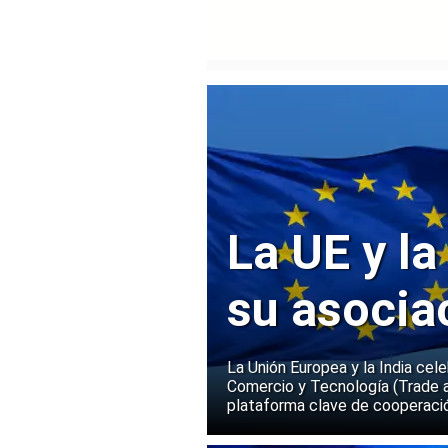
La UE y la
su asocia
La Unión Europea y la India cel
Comercio y Tecnología (Trade 
plataforma clave de cooperació