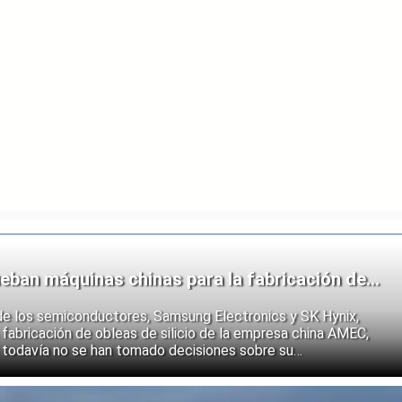
eban máquinas chinas para la fabricación de
de los semiconductores, Samsung Electronics y SK Hynix,
fabricación de obleas de silicio de la empresa china AMEC,
 todavía no se han tomado decisiones sobre su
e los fabricantes coreanos muestran que se están preparando
 endurecimiento de las restricciones estadounidenses a la
 semiconductores.