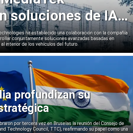
n soluciones de IA
emas a bordo de
echnologies ha establecido una colaboración con la compañía
rollar conjuntamente soluciones avanzadas basadas en
 al interior de los vehículos del futuro.
dia profundizan su
stratégica
ebraron por tercera vez en Bruselas la reunión del Consejo de
and Technology Council, TTC), reafirmando su papel como una