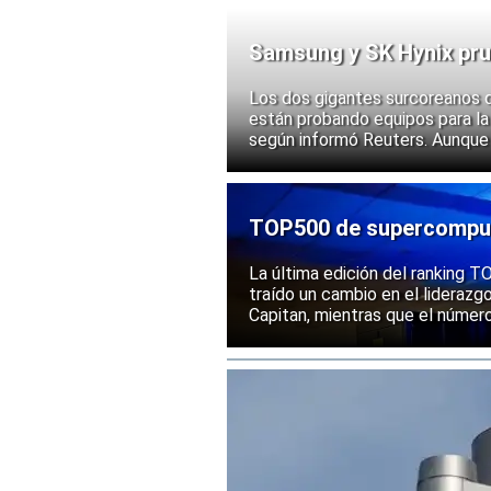
Samsung y SK Hynix pru
chips
Los dos gigantes surcoreanos 
están probando equipos para la 
según informó Reuters. Aunque
implementación, las acciones d
ante la posibilidad de un mayor
exportación de tecnologías de
TOP500 de supercomputa
mantiene una posición s
La última edición del ranking
traído un cambio en el liderazg
Capitan, mientras que el númer
mantenido su posición entre la
rendimiento.