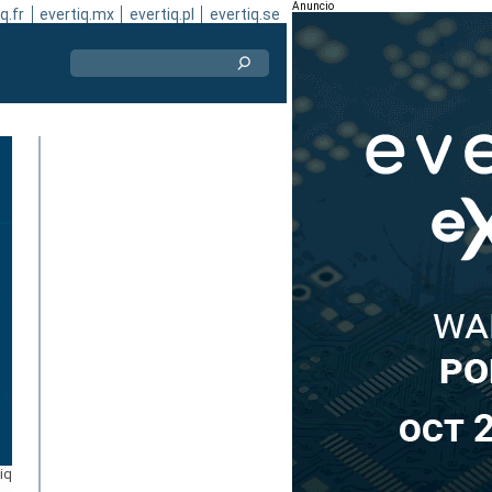
Anuncio
q.fr
evertiq.mx
evertiq.pl
evertiq.se
tiq