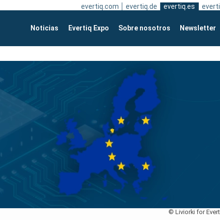
evertiq.com
evertiq.de
evertiq.es
everti
Noticias
Evertiq Expo
Sobre nosotros
Newsletter
© Liviorki for Ever