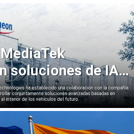
y MediaTek
n soluciones de IA
emas a bordo de
echnologies ha establecido una colaboración con la compañía
rollar conjuntamente soluciones avanzadas basadas en
 al interior de los vehículos del futuro.