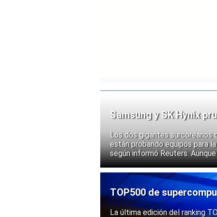
Samsung y SK Hynix pru
chips
Los dos gigantes surcoreanos 
están probando equipos para la 
según informó Reuters. Aunque
implementación, las acciones d
ante la posibilidad de un mayor
exportación de tecnologías de
TOP500 de supercomputa
mantiene una posición s
La última edición del ranking