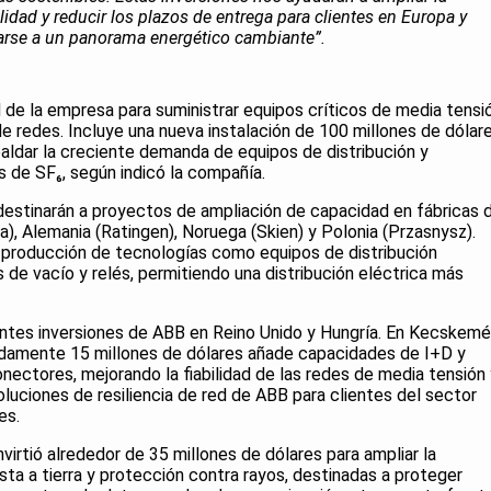
lidad y reducir los plazos de entrega para clientes en Europa y
tarse a un panorama energético cambiante”.
d de la empresa para suministrar equipos críticos de media tensi
e redes. Incluye una nueva instalación de 100 millones de dólar
spaldar la creciente demanda de equipos de distribución y
es de SF₆, según indicó la compañía.
destinarán a proyectos de ampliación de capacidad en fábricas 
sa), Alemania (Ratingen), Noruega (Skien) y Polonia (Przasnysz).
 producción de tecnologías como equipos de distribución
s de vacío y relés, permitiendo una distribución eléctrica más
ntes inversiones de ABB en Reino Unido y Hungría. En Kecskemé
madamente 15 millones de dólares añade capacidades de I+D y
nectores, mejorando la fiabilidad de las redes de media tensión 
luciones de resiliencia de red de ABB para clientes del sector
es.
virtió alrededor de 35 millones de dólares para ampliar la
ta a tierra y protección contra rayos, destinadas a proteger