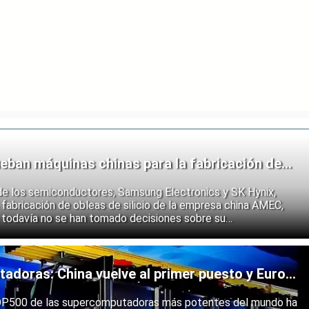
eban máquinas chinas para la fabricación de
de los semiconductores, Samsung Electronics y SK Hynix,
fabricación de obleas de silicio de la empresa china AMEC,
 todavía no se han tomado decisiones sobre su
e los fabricantes coreanos muestran que se están preparando
 endurecimiento de las restricciones estadounidenses a la
 semiconductores.
doras: China vuelve al primer puesto y Europa
ólida
 TOP500 de las supercomputadoras más potentes del mundo ha