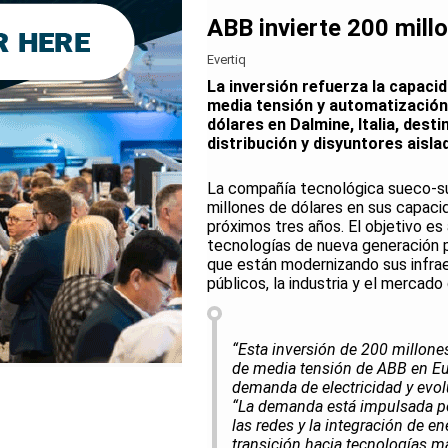
ABB invierte 200 mill
Evertiq
La inversión refuerza la capaci
media tensión y automatización 
dólares en Dalmine, Italia, dest
distribución y disyuntores aislad
La compañía tecnológica sueco-su
millones de dólares en sus capaci
próximos tres años. El objetivo es 
tecnologías de nueva generación par
que están modernizando sus infrae
públicos, la industria y el mercad
“Esta inversión de 200 millones
de media tensión de ABB en Eu
demanda de electricidad y evolu
“La demanda está impulsada po
las redes y la integración de e
transición hacia tecnologías m