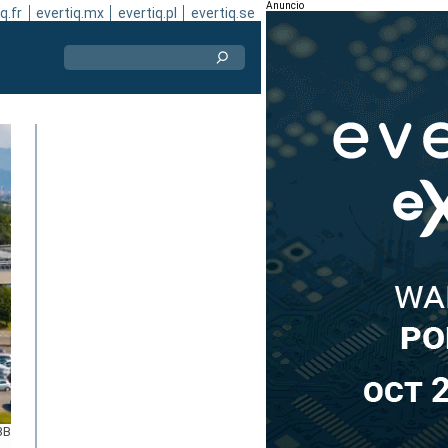
Anuncio
q.fr
evertiq.mx
evertiq.pl
evertiq.se
BB