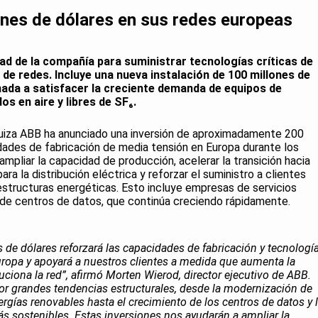
ones de dólares en sus redes europeas
dad de la compañía para suministrar tecnologías críticas de
de redes. Incluye una nueva instalación de 100 millones de
inada a satisfacer la creciente demanda de equipos de
os en aire y libres de SF₆.
iza ABB ha anunciado una inversión de aproximadamente 200
dades de fabricación de media tensión en Europa durante los
ampliar la capacidad de producción, acelerar la transición hacia
a la distribución eléctrica y reforzar el suministro a clientes
structuras energéticas. Esto incluye empresas de servicios
o de centros de datos, que continúa creciendo rápidamente.
 de dólares reforzará las capacidades de fabricación y tecnologí
ropa y apoyará a nuestros clientes a medida que aumenta la
ciona la red”, afirmó Morten Wierod, director ejecutivo de ABB.
r grandes tendencias estructurales, desde la modernización de
nergías renovables hasta el crecimiento de los centros de datos y 
ás sostenibles. Estas inversiones nos ayudarán a ampliar la