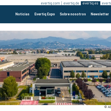
evertiq.com
evertiq.de
evertiq.es
everti
Noticias
Evertiq Expo
Sobre nosotros
Newsletter
© A