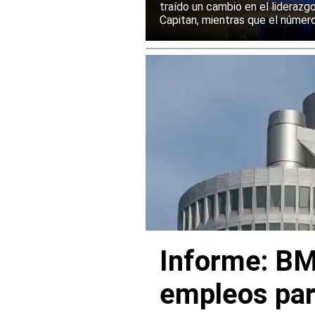
traído un cambio en el liderazg
Capitan, mientras que el númer
mantenido su posición entre la
rendimiento.
Informe: BM
empleos par