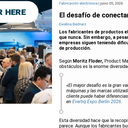
Fabricación electrónica
|
junio 05, 2026
El desafío de conectar
Ewelina Bednarz
Los fabricantes de productos e
que nunca. Sin embargo, a pesar
empresas siguen teniendo dificu
de producción.
Según
Moritz Floder,
Product Man
obstáculos es la enorme diversidad
«El mayor desafío es la gran var
máquinas y las marcas utilizad
cliente puede haber diferencias
en
Evertiq Expo Berlín 2026
.
Esta diversidad hace que la reco
parece. Aunque los fabricantes bu