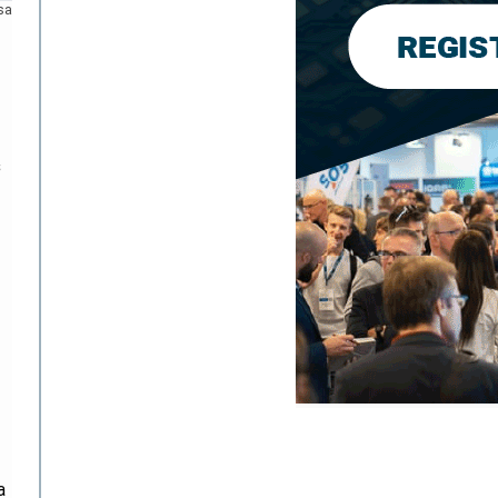
sa
s
a