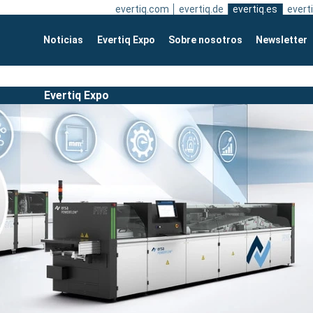
evertiq.com
evertiq.de
evertiq.es
everti
Noticias
Evertiq Expo
Sobre nosotros
Newsletter