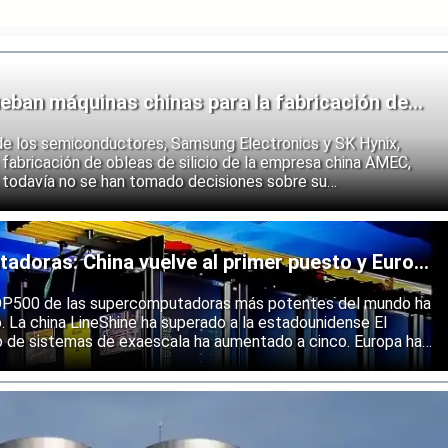
eban máquinas chinas para la fabricación de
de los semiconductores, Samsung Electronics y SK Hynix,
fabricación de obleas de silicio de la empresa china AMEC,
 todavía no se han tomado decisiones sobre su
e los fabricantes coreanos muestran que se están preparando
 endurecimiento de las restricciones estadounidenses a la
 semiconductores.
doras: China vuelve al primer puesto y Europa
ólida
 TOP500 de las supercomputadoras más potentes del mundo ha
o. La china LineShine ha superado a la estadounidense El
o de sistemas de exaescala ha aumentado a cinco. Europa ha
s principales regiones mundiales en computación de alto