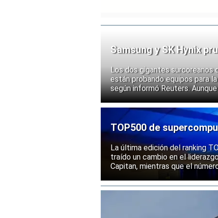
Samsung y SK Hynix pru
chips
Los dos gigantes surcoreanos 
están probando equipos para la 
según informó Reuters. Aunque
implementación, las acciones d
ante la posibilidad de un mayor
exportación de tecnologías de
TOP500 de supercomputa
mantiene una posición s
La última edición del ranking
traído un cambio en el liderazg
Capitan, mientras que el númer
mantenido su posición entre la
rendimiento.