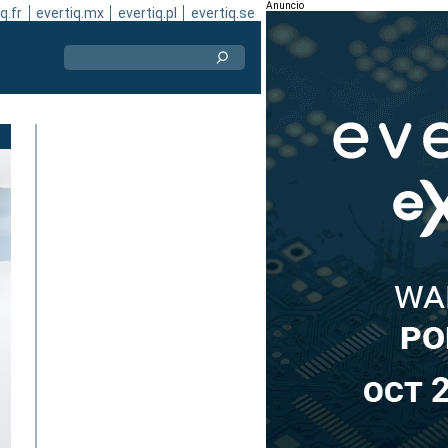
Anuncio
q.fr
evertiq.mx
evertiq.pl
evertiq.se