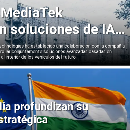
y MediaTek
n soluciones de IA
emas a bordo de
echnologies ha establecido una colaboración con la compañía
rollar conjuntamente soluciones avanzadas basadas en
 al interior de los vehículos del futuro.
dia profundizan su
stratégica