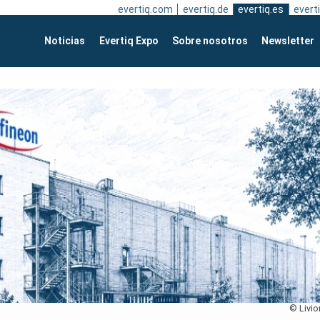
evertiq.com
evertiq.de
evertiq.es
everti
Noticias
Evertiq Expo
Sobre nosotros
Newsletter
© Livio