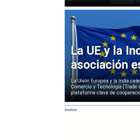
vehículos
La UE y la In
asociación e
La Unión Europea y la India cel
Comercio y Tecnología (Trade 
plataforma clave de cooperació
Anuncio