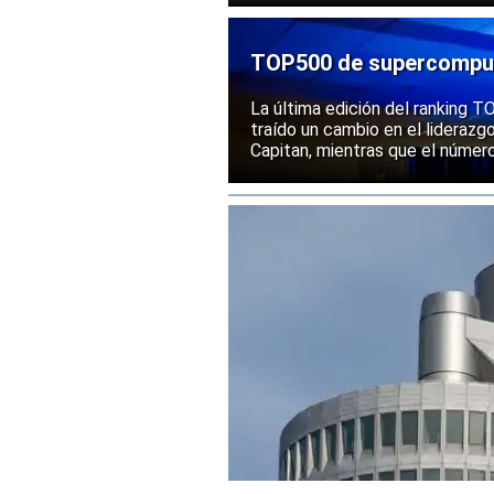
ante la posibilidad de un mayor
exportación de tecnologías de
TOP500 de supercomputa
mantiene una posición s
La última edición del ranking
traído un cambio en el liderazg
Capitan, mientras que el númer
mantenido su posición entre la
rendimiento.