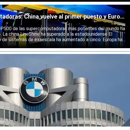
 endurecimiento de las restricciones estadounidenses a la
 semiconductores.
doras: China vuelve al primer puesto y Europa
ólida
 TOP500 de las supercomputadoras más potentes del mundo ha
o. La china LineShine ha superado a la estadounidense El
o de sistemas de exaescala ha aumentado a cinco. Europa ha
s principales regiones mundiales en computación de alto