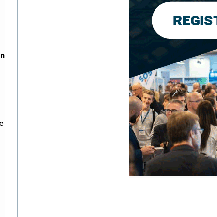
ón
de