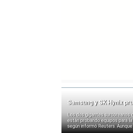
Samsung y SK Hynix pru
chips
Los dos gigantes surcoreanos 
están probando equipos para la 
según informó Reuters. Aunque
implementación, las acciones d