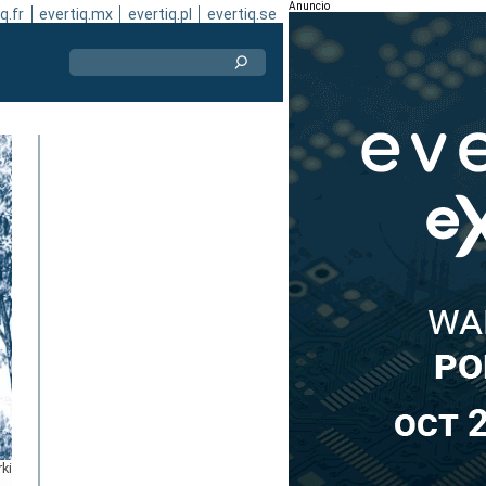
Anuncio
q.fr
evertiq.mx
evertiq.pl
evertiq.se
rki