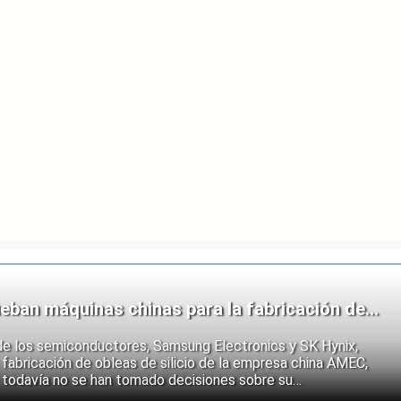
eban máquinas chinas para la fabricación de
de los semiconductores, Samsung Electronics y SK Hynix,
fabricación de obleas de silicio de la empresa china AMEC,
 todavía no se han tomado decisiones sobre su
e los fabricantes coreanos muestran que se están preparando