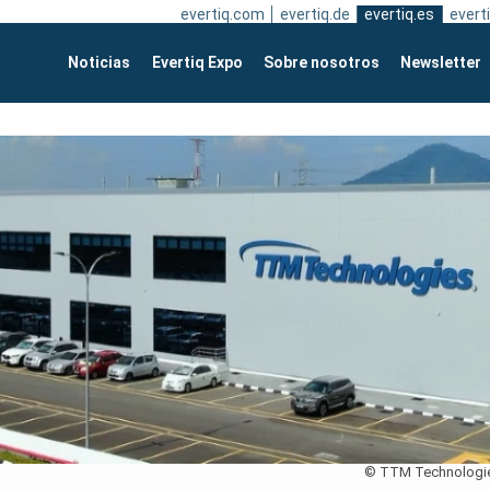
evertiq.com
evertiq.de
evertiq.es
everti
Noticias
Evertiq Expo
Sobre nosotros
Newsletter
© TTM Technologi