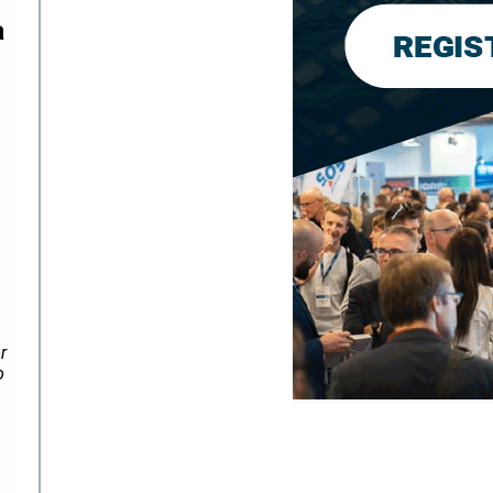
a
r
o