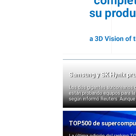
Samsung y SK Hynix pru
chips
Los dos gigantes surcoreanos 
están probando equipos para la 
según informó Reuters. Aunque
implementación, las acciones d
ante la posibilidad de un mayor
exportación de tecnologías de
TOP500 de supercomputa
mantiene una posición s
La última edición del ranking