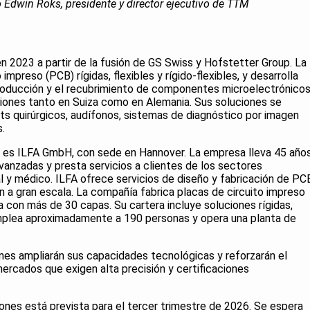
ó Edwin Roks, presidente y director ejecutivo de TTM
 2023 a partir de la fusión de GS Swiss y Hofstetter Group. La
impreso (PCB) rígidas, flexibles y rígido-flexibles, y desarrolla
producción y el recubrimiento de componentes microelectrónico
ciones tanto en Suiza como en Alemania. Sus soluciones se
ts quirúrgicos, audífonos, sistemas de diagnóstico por imagen
.
n es ILFA GmbH, con sede en Hannover. La empresa lleva 45 año
nzadas y presta servicios a clientes de los sectores
al y médico. ILFA ofrece servicios de diseño y fabricación de PC
 a gran escala. La compañía fabrica placas de circuito impreso
a con más de 30 capas. Su cartera incluye soluciones rígidas,
A emplea aproximadamente a 190 personas y opera una planta de
es ampliarán sus capacidades tecnológicas y reforzarán el
ercados que exigen alta precisión y certificaciones
ones está prevista para el tercer trimestre de 2026. Se espera