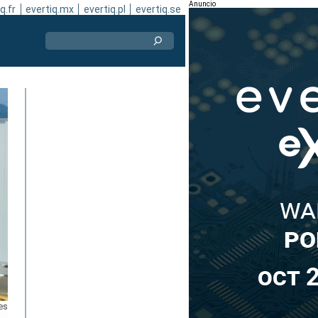
Anuncio
q.fr
evertiq.mx
evertiq.pl
evertiq.se
es