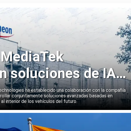
y MediaTek
n soluciones de IA
emas a bordo de
echnologies ha establecido una colaboración con la compañía
rollar conjuntamente soluciones avanzadas basadas en
 al interior de los vehículos del futuro.