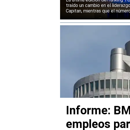
traído un cambio en el liderazg
Capitan, mientras que el númer
mantenido su posición entre la
rendimiento.
Informe: BM
empleos par