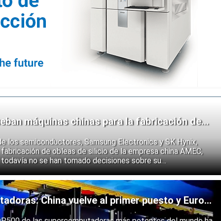
eban máquinas chinas para la fabricación de
de los semiconductores, Samsung Electronics y SK Hynix,
fabricación de obleas de silicio de la empresa china AMEC,
 todavía no se han tomado decisiones sobre su
e los fabricantes coreanos muestran que se están preparando
 endurecimiento de las restricciones estadounidenses a la
 semiconductores.
doras: China vuelve al primer puesto y Europa
ólida
 TOP500 de las supercomputadoras más potentes del mundo ha