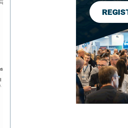
tiq
as
l
.