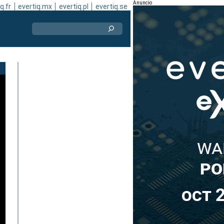
Anuncio
q.fr
evertiq.mx
evertiq.pl
evertiq.se