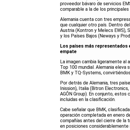
proveedor bávaro de servicios EM
comparable a la de los principales
Alemania cuenta con tres empresa
que cualquier otro país. Dentro d
Austria (Kontron y Melecs EWS), S
y los Países Bajos (Neways y Prod
Los países más representados en
empate
La imagen cambia ligeramente al a
Top 100 mundial. Alemania eleva su
BMK y TQ-Systems, convirtiéndose
Por detrás de Alemania, tres paí
Inission), Italia (Bitron Electroni
AGÔN Group). En conjunto, estos 
incluidas en la clasificación.
Cabe señalar que BMK, clasificada 
operación completada en enero de 
compañías antes del cierre de la t
en posiciones considerablemente m