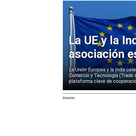
La UE y la In
asociación e
La Unión Europea y la India cel
Comercio y Tecnología (Trade 
plataforma clave de cooperació
Anuncio