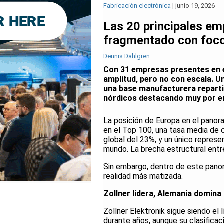
Fabricación electrónica
|
junio 19, 2026
Las 20 principales e
fragmentado con foco
Dennis Dahlgren
Con 31 empresas presentes en 
amplitud, pero no con escala. Un
una base manufacturera repartid
nórdicos destacando muy por en
La posición de Europa en el pan
en el Top 100, una tasa media de 
global del 23%, y un único repres
mundo. La brecha estructural entre
Sin embargo, dentro de este panor
realidad más matizada.
Zollner lidera, Alemania domina
Zollner Elektronik sigue siendo el 
durante años, aunque su clasificac