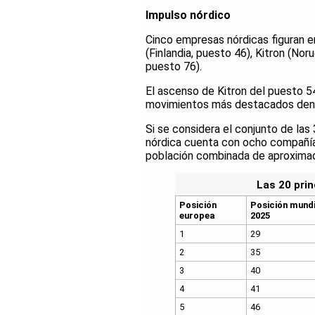
Impulso nórdico
Cinco empresas nórdicas figuran e
(Finlandia, puesto 46), Kitron (No
puesto 76).
El ascenso de Kitron del puesto 54
movimientos más destacados dentr
Si se considera el conjunto de la
nórdica cuenta con ocho compañías 
población combinada de aproximad
Las 20 pri
Posición
Posición mundi
europea
2025
1
29
2
35
3
40
4
41
5
46