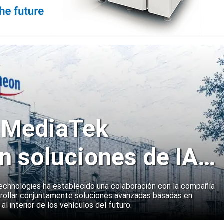
y MediaTek
n soluciones de IA
emas a bordo de
echnologies ha establecido una colaboración con la compañía
rollar conjuntamente soluciones avanzadas basadas en
 al interior de los vehículos del futuro.