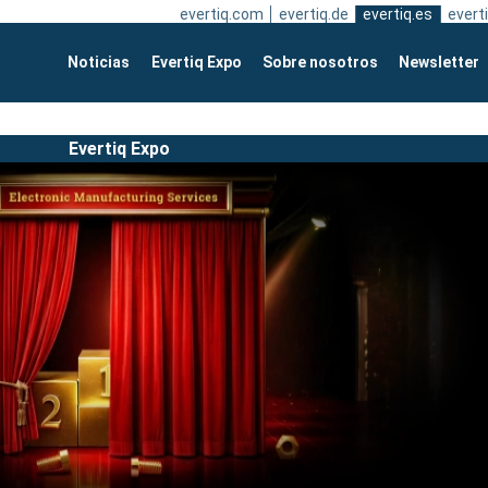
evertiq.com
evertiq.de
evertiq.es
everti
Noticias
Evertiq Expo
Sobre nosotros
Newsletter