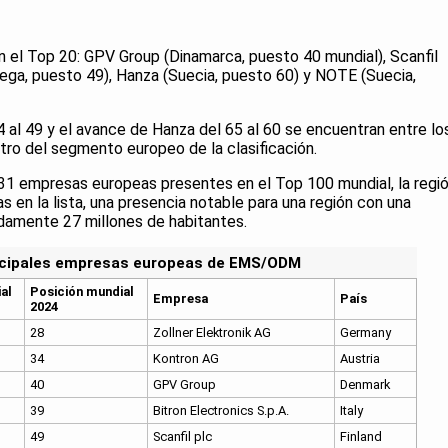
n el Top 20: GPV Group (Dinamarca, puesto 40 mundial), Scanfil
ruega, puesto 49), Hanza (Suecia, puesto 60) y NOTE (Suecia,
 al 49 y el avance de Hanza del 65 al 60 se encuentran entre lo
o del segmento europeo de la clasificación.
s 31 empresas europeas presentes en el Top 100 mundial, la regi
en la lista, una presencia notable para una región con una
amente 27 millones de habitantes.
ncipales empresas europeas de EMS/ODM
al
Posición mundial
Empresa
País
2024
28
Zollner Elektronik AG
Germany
34
Kontron AG
Austria
40
GPV Group
Denmark
39
Bitron Electronics S.p.A.
Italy
49
Scanfil plc
Finland