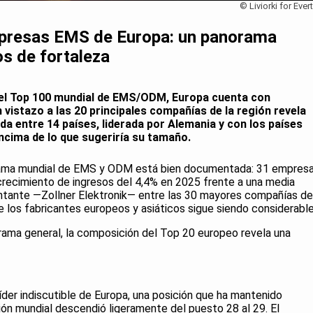
© Liviorki for Ever
mpresas EMS de Europa: un panorama
s de fortaleza
el Top 100 mundial de EMS/ODM, Europa cuenta con
 vistazo a las 20 principales compañías de la región revela
a entre 14 países, liderada por Alemania y con los países
cima de lo que sugeriría su tamaño.
orama mundial de EMS y ODM está bien documentada: 31 empres
crecimiento de ingresos del 4,4% en 2025 frente a una media
entante —Zollner Elektronik— entre las 30 mayores compañías de
 los fabricantes europeos y asiáticos sigue siendo considerable
ama general, la composición del Top 20 europeo revela una
líder indiscutible de Europa, una posición que ha mantenido
ión mundial descendió ligeramente del puesto 28 al 29. El