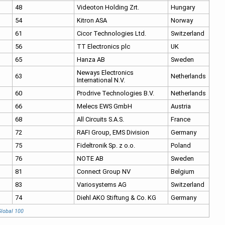
48
Videoton Holding Zrt.
Hungary
54
Kitron ASA
Norway
61
Cicor Technologies Ltd.
Switzerland
56
TT Electronics plc
UK
65
Hanza AB
Sweden
Neways Electronics
63
Netherlands
International N.V.
60
Prodrive Technologies B.V.
Netherlands
66
Melecs EWS GmbH
Austria
68
All Circuits S.A.S.
France
72
RAFI Group, EMS Division
Germany
75
Fideltronik Sp. z o.o.
Poland
76
NOTE AB
Sweden
81
Connect Group NV
Belgium
83
Variosystems AG
Switzerland
74
Diehl AKO Stiftung & Co. KG
Germany
lobal 100