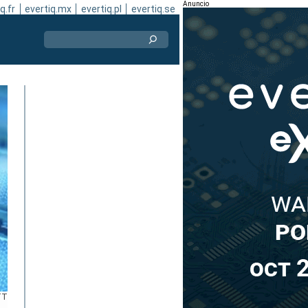
Anuncio
q.fr
evertiq.mx
evertiq.pl
evertiq.se
TT