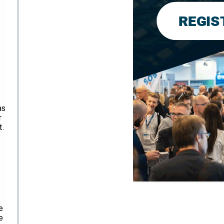
as
r
t.
e
e