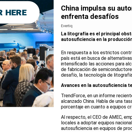
China impulsa su auto
enfrenta desafíos
Evertiq
La litografía es el principal ob
autosuficiencia en la producción
En respuesta a los estrictos cont
país está en busca de alternativas
intensificado las acciones para al
de fabricación de semiconductores
desafío, la tecnología de litograf
Avances en la autosuficiencia t
TrendForce, en un informe reciente
alcanzado China. Habla de una ta
porcentaje en cuanto a equipos crí
Al respecto, el CEO de AMEC, emp
locales a adoptar equipos naciona
autosuficiencia en equipos de pro