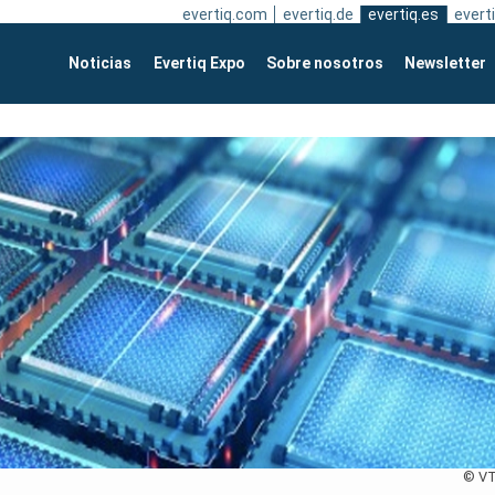
evertiq.com
evertiq.de
evertiq.es
everti
Noticias
Evertiq Expo
Sobre nosotros
Newsletter
© V