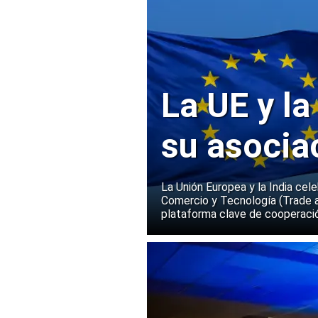
La UE y la
su asocia
La Unión Europea y la India cel
Comercio y Tecnología (Trade 
plataforma clave de cooperació