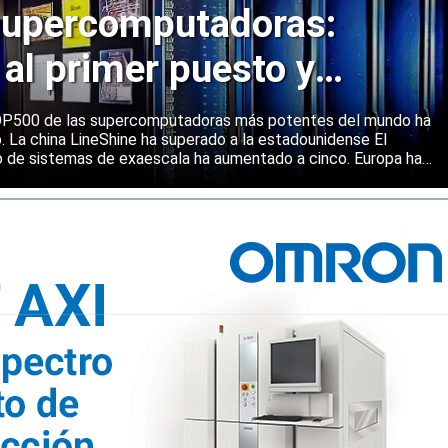
upercomputadoras:
 al primer puesto y
ene una posición sólida
 TOP500 de las supercomputadoras más potentes del mundo ha
o. La china LineShine ha superado a la estadounidense El
o de sistemas de exaescala ha aumentado a cinco. Europa ha
s principales regiones mundiales en computación de alto