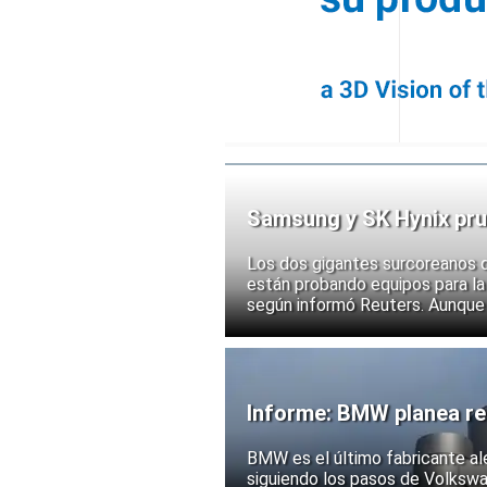
Samsung y SK Hynix pru
chips
Los dos gigantes surcoreanos 
están probando equipos para la 
según informó Reuters. Aunque
implementación, las acciones d
ante la posibilidad de un mayor
exportación de tecnologías de
Informe: BMW planea rec
BMW es el último fabricante al
siguiendo los pasos de Volksw