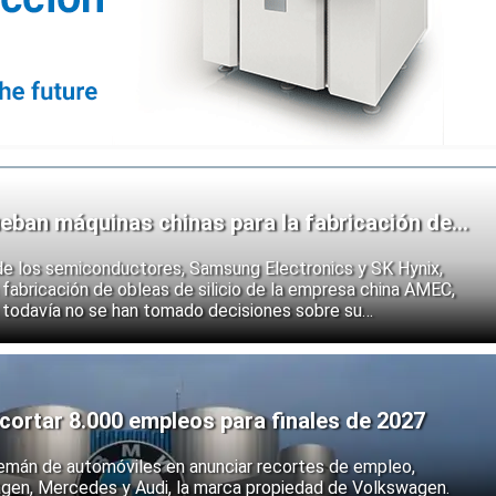
eban máquinas chinas para la fabricación de
de los semiconductores, Samsung Electronics y SK Hynix,
fabricación de obleas de silicio de la empresa china AMEC,
 todavía no se han tomado decisiones sobre su
e los fabricantes coreanos muestran que se están preparando
 endurecimiento de las restricciones estadounidenses a la
 semiconductores.
ortar 8.000 empleos para finales de 2027
emán de automóviles en anunciar recortes de empleo,
agen, Mercedes y Audi, la marca propiedad de Volkswagen.