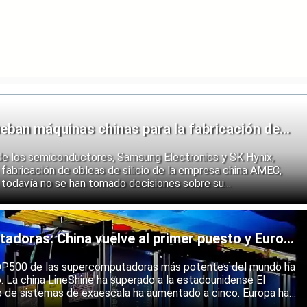
eban máquinas chinas para la fabricación de
de los semiconductores, Samsung Electronics y SK Hynix,
fabricación de obleas de silicio de la empresa china AMEC,
 todavía no se han tomado decisiones sobre su
e los fabricantes coreanos muestran que se están preparando
 endurecimiento de las restricciones estadounidenses a la
 semiconductores.
doras: China vuelve al primer puesto y Europa
ólida
 TOP500 de las supercomputadoras más potentes del mundo ha
o. La china LineShine ha superado a la estadounidense El
o de sistemas de exaescala ha aumentado a cinco. Europa ha
s principales regiones mundiales en computación de alto