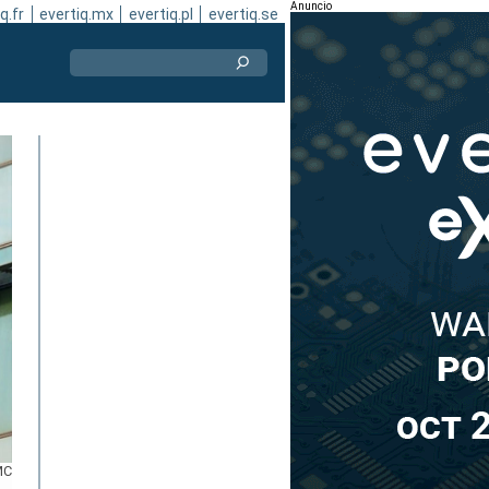
Anuncio
q.fr
evertiq.mx
evertiq.pl
evertiq.se
MC