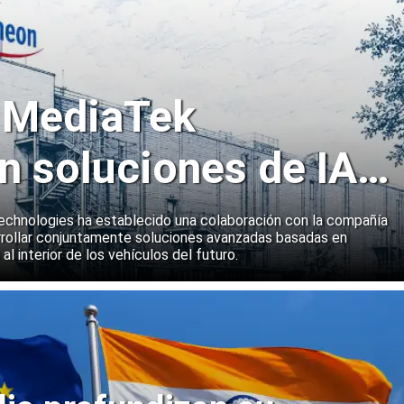
y MediaTek
n soluciones de IA
emas a bordo de
echnologies ha establecido una colaboración con la compañía
rollar conjuntamente soluciones avanzadas basadas en
 al interior de los vehículos del futuro.