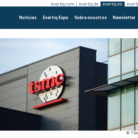
evertiq.com
evertiq.de
evertiq.es
everti
Noticias
Evertiq Expo
Sobre nosotros
Newsletter
© TS