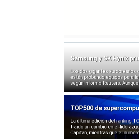
Samsung y SK Hynix pru
chips
Los dos gigantes surcoreanos 
están probando equipos para la 
según informó Reuters. Aunque
implementación, las acciones d
ante la posibilidad de un mayor
exportación de tecnologías de
TOP500 de supercomputa
mantiene una posición s
La última edición del ranking
traído un cambio en el liderazg
Capitan, mientras que el númer
mantenido su posición entre la