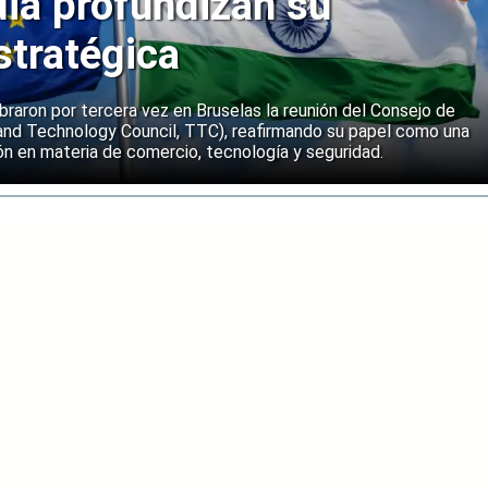
dia profundizan su
stratégica
ebraron por tercera vez en Bruselas la reunión del Consejo de
and Technology Council, TTC), reafirmando su papel como una
n en materia de comercio, tecnología y seguridad.