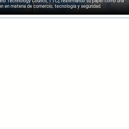
and Technology Council, TTC), reafirmando su papel como una
n en materia de comercio, tecnología y seguridad.