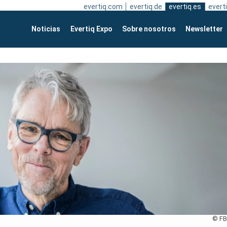
evertiq.com
evertiq.de
evertiq.es
everti
Noticias
Evertiq Expo
Sobre nosotros
Newsletter
© FB