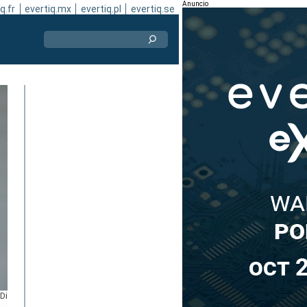
Anuncio
q.fr
evertiq.mx
evertiq.pl
evertiq.se
Di