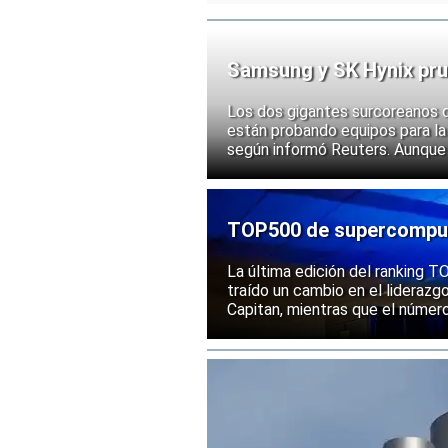
Samsung y SK Hynix pru
chips
Los dos gigantes surcoreanos 
están probando equipos para la 
según informó Reuters. Aunque
implementación, las acciones d
ante la posibilidad de un mayor
exportación de tecnologías de
TOP500 de supercomputa
mantiene una posición s
La última edición del ranking
traído un cambio en el liderazg
Capitan, mientras que el númer
mantenido su posición entre la
rendimiento.