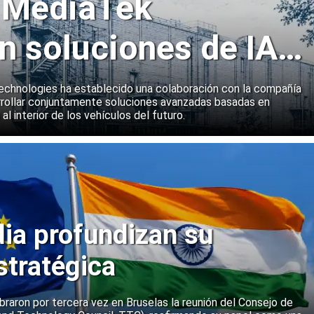
y MediaTek
n soluciones de IA
emas a bordo de
echnologies ha establecido una colaboración con la compañía
rollar conjuntamente soluciones avanzadas basadas en
 al interior de los vehículos del futuro.
dia profundizan su
stratégica
ebraron por tercera vez en Bruselas la reunión del Consejo de