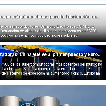
eban máquinas chinas para la fabricación de
de los semiconductores, Samsung Electronics y SK Hynix,
fabricación de obleas de silicio de la empresa china AMEC,
 todavía no se han tomado decisiones sobre su
e los fabricantes coreanos muestran que se están preparando
 endurecimiento de las restricciones estadounidenses a la
 semiconductores.
doras: China vuelve al primer puesto y Europa
ólida
 TOP500 de las supercomputadoras más potentes del mundo ha
o. La china LineShine ha superado a la estadounidense El
o de sistemas de exaescala ha aumentado a cinco. Europa ha
s principales regiones mundiales en computación de alto