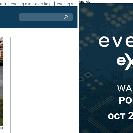
Anuncio
q.fr
evertiq.mx
evertiq.pl
evertiq.se
ia