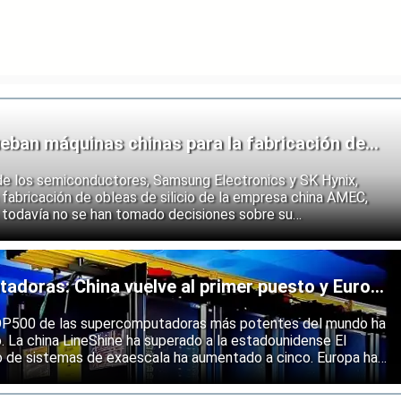
eban máquinas chinas para la fabricación de
de los semiconductores, Samsung Electronics y SK Hynix,
fabricación de obleas de silicio de la empresa china AMEC,
 todavía no se han tomado decisiones sobre su
e los fabricantes coreanos muestran que se están preparando
 endurecimiento de las restricciones estadounidenses a la
 semiconductores.
doras: China vuelve al primer puesto y Europa
ólida
 TOP500 de las supercomputadoras más potentes del mundo ha
o. La china LineShine ha superado a la estadounidense El
o de sistemas de exaescala ha aumentado a cinco. Europa ha
s principales regiones mundiales en computación de alto