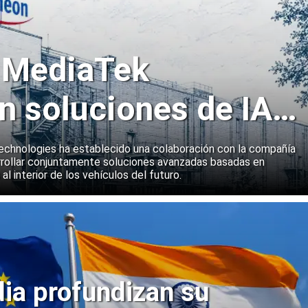
y MediaTek
n soluciones de IA
emas a bordo de
echnologies ha establecido una colaboración con la compañía
rollar conjuntamente soluciones avanzadas basadas en
 al interior de los vehículos del futuro.
dia profundizan su