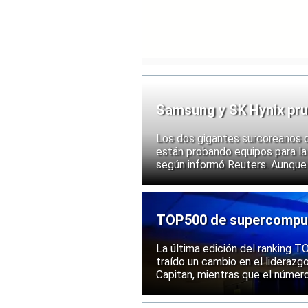
Samsung y SK Hynix pru
chips
Los dos gigantes surcoreanos 
están probando equipos para la 
según informó Reuters. Aunque
implementación, las acciones d
ante la posibilidad de un mayor
exportación de tecnologías de
TOP500 de supercomputa
mantiene una posición s
La última edición del ranking
traído un cambio en el liderazg
Capitan, mientras que el númer
mantenido su posición entre la
rendimiento.