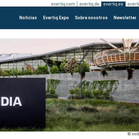
evertiq.com
evertiq.de
evertiq.es
everti
Noticias
Evertiq Expo
Sobre nosotros
Newsletter
© nvid